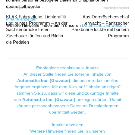
übermittelt werden.
Vorheriger Artikel
Nächster Artikel
KLAK Fahrradkino, Lichtgraffiti
Aus Dornröschenschlaf
Inhalte anzeigen
und buntes Programm – An der
erwacht – Panitzscher
Weitere Hinweise finden Sie in unseren
Datenschutzhinweisen
.
Sachsenbrücke treten
Parkbühne lockte mit buntem
Zuschauer für Ton und Bild in
Programm
die Pedalen
Empfohlene redaktionelle Inhalte
An dieser Stelle finden Sie externe Inhalte von
Automattic Inc. (Gravatar)
, die unser redaktionelles
Angebot ergänzen. Mit dem Klick auf "Inhalte anzeigen"
stimmen Sie zu, dass wir diese und zukünftige Inhalte
von
Automattic Inc. (Gravatar)
anzeigen dürfen. Damit
können personenbezogene Daten an Drittplattformen
übermittelt werden.
Inhalte anzeigen
Weitere Hinweise finden Sie in unseren