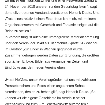
wir mit einem Traditionsturnier und einer Festveranstaltung am
24. November 2018 unseren runden Geburtstag feiern“, sagt
der stellvertretende Vorstandsvorsitzende Hendrik Daute. Und:
„Trotz eines relativ kleinen Etats freue ich mich, mit meinem
Organisationsteam mit Geschick und Fantasie einiges auf die
Beine zu stellen.“
In Vorbereitung ist auch eine umfangreiche Materialsammlung
über den Verein, der 1948 als Tischtennis-Sparte SG Wachau
im Gasthof „Zur Linde“ in Wachau gegründet wurde.
Zusammengetragen werden Daten zur Gründung, die größten
sportlichen Erfolge, Bilder aus vergangenen Zeiten und
Eindrücke aus dem regen Vereinsleben.
„Horst Hoßfeld, unser Vereinsgründer, hat uns mit zahllosen
Presseberichten und Fotos einen ungeahnten Schatz
hinterlassen, den es zu heben gilt“, sagt Hendrik Daute. „So
können wir die eigene Geschichte im Verein in seiner
Wechselwirkung zum Ort Liebertwolkwitz aufarbeiten.“