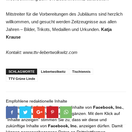
Mitstreiter für die Vorbereitungen des Jubiläums sind herzlich
willkommen, und gesucht werden Zeitzeugnisse aus allen
Jahren – Bilder, Trikots, Medaillen und Urkunden.
Katja
Krause
Kontakt: www.ttv-liebertwolkwitz.com
SCHLAGWORTE
Liebertwolkwitz
Tischtennis
TTV Grüne Linde
Empfohlene redaktionelle Inhalte
An dieser Stelle finden Sie externe Inhalte von
Facebook, Inc.
,
die unser redaktionelles Angebot ergänzen. Mit dem Klick auf
"Inhalte anzeigen" stimmen Sie zu, dass wir diese und
zukünftige Inhalte von
Facebook, Inc.
anzeigen dürfen. Damit
können personenbezogene Daten an Drittplattformen