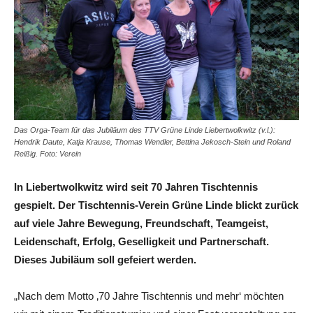
Das Orga-Team für das Jubiläum des TTV Grüne Linde Liebertwolkwitz (v.l.):
Hendrik Daute, Katja Krause, Thomas Wendler, Bettina Jekosch-Stein und Roland
Reißig. Foto: Verein
In Liebertwolkwitz wird seit 70 Jahren Tischtennis
gespielt. Der Tischtennis-Verein Grüne Linde blickt zurück
auf viele Jahre Bewegung, Freundschaft, Teamgeist,
Leidenschaft, Erfolg, Geselligkeit und Partnerschaft.
Dieses Jubiläum soll gefeiert werden.
„Nach dem Motto ‚70 Jahre Tischtennis und mehr‘ möchten