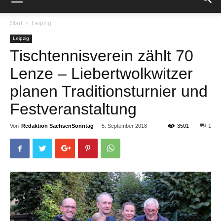
Start
Leipzig
Leipzig
Tischtennisverein zählt 70
Lenze – Liebertwolkwitzer
planen Traditionsturnier und
Festveranstaltung
Von
Redaktion SachsenSonntag
-
5. September 2018
3501
1