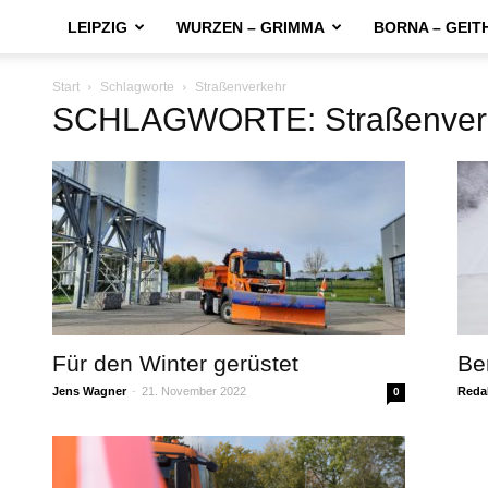
LEIPZIG
WURZEN – GRIMMA
BORNA – GEIT
Start
Schlagworte
Straßenverkehr
SCHLAGWORTE: Straßenver
Für den Winter gerüstet
Be
Jens Wagner
-
21. November 2022
Reda
0