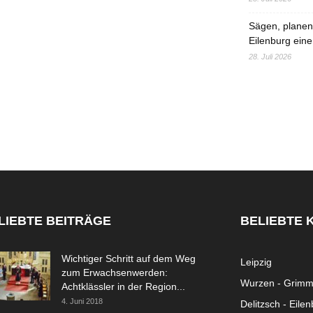
Sägen, planen,
Eilenburg eine
28. Juli 2026
LIEBTE BEITRÄGE
BELIEBTE 
Wichtiger Schritt auf dem Weg
Leipzig
zum Erwachsenwerden:
Wurzen - Grim
Achtklässler in der Region...
4. Juni 2018
Delitzsch - Eile