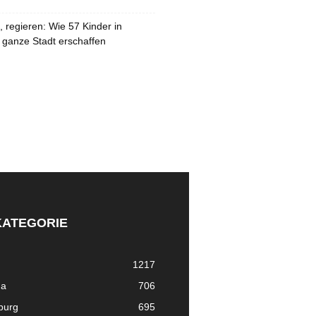
 regieren: Wie 57 Kinder in
 ganze Stadt erschaffen
KATEGORIE
1217
ma
706
nburg
695