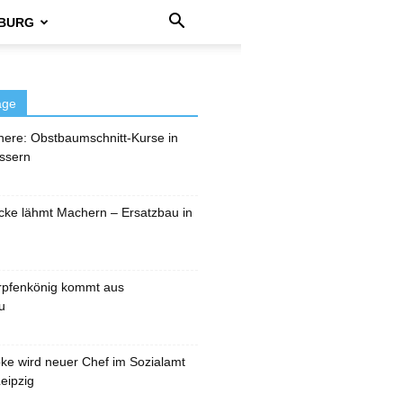
BURG
äge
here: Obstbaumschnitt-Kurse in
ssern
cke lähmt Machern – Ersatzbau in
rpfenkönig kommt aus
u
pke wird neuer Chef im Sozialamt
eipzig