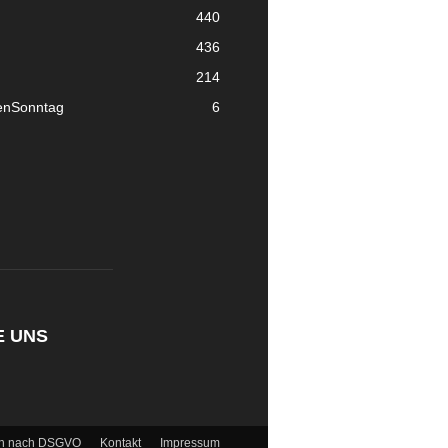
440
436
214
enSonntag
6
E UNS
en nach DSGVO
Kontakt
Impressum