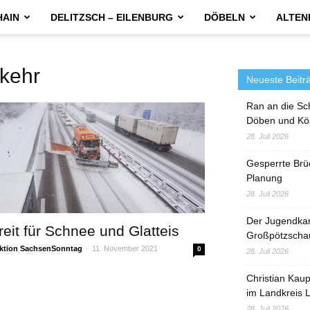
HAIN
DELITZSCH – EILENBURG
DÖBELN
ALTEN
kehr
Neueste Beitr
Ran an die Sc
Döben und Kö
28. Juli 2026
Gesperrte Brü
Planung
28. Juli 2026
Der Jugendka
reit für Schnee und Glatteis
Großpötzscha
ktion SachsenSonntag
-
11. November 2021
0
28. Juli 2026
Christian Kau
im Landkreis L
28. Juli 2026