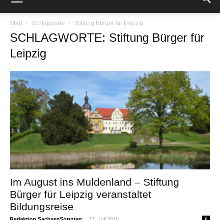
Start
Schlagworte
Stiftung Bürger für Leipzig
SCHLAGWORTE: Stiftung Bürger für
Leipzig
Im August ins Muldenland – Stiftung
Bürger für Leipzig veranstaltet
Bildungsreise
Redaktion SachsenSonntag
-
17. Juli 2019
0