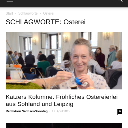
Start
Schlagworte
Osterei
SCHLAGWORTE: Osterei
Katzers Kolumne: Fröhliches Ostereierlei
aus Sohland und Leipzig
Redaktion SachsenSonntag
-
17. April 2019
0