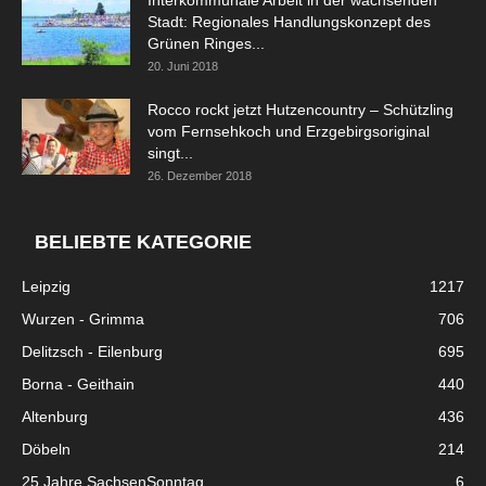
Stadt: Regionales Handlungskonzept des
Grünen Ringes...
20. Juni 2018
Rocco rockt jetzt Hutzencountry – Schützling
vom Fernsehkoch und Erzgebirgsoriginal
singt...
26. Dezember 2018
BELIEBTE KATEGORIE
Leipzig
1217
Wurzen - Grimma
706
Delitzsch - Eilenburg
695
Borna - Geithain
440
Altenburg
436
Döbeln
214
25 Jahre SachsenSonntag
6