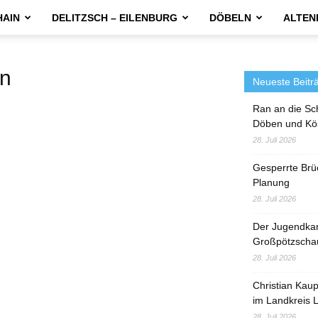
HAIN
DELITZSCH – EILENBURG
DÖBELN
ALTEN
n
Neueste Beitr
Ran an die Sc
Döben und Kö
28. Juli 2026
Gesperrte Brü
Planung
28. Juli 2026
Der Jugendka
Großpötzscha
28. Juli 2026
Christian Kau
im Landkreis L
28. Juli 2026