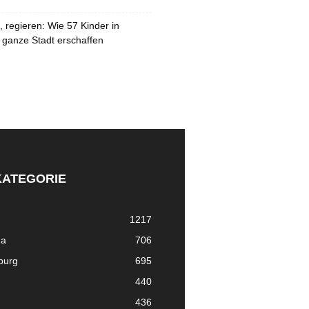
 regieren: Wie 57 Kinder in
 ganze Stadt erschaffen
KATEGORIE
1217
ma
706
nburg
695
440
436