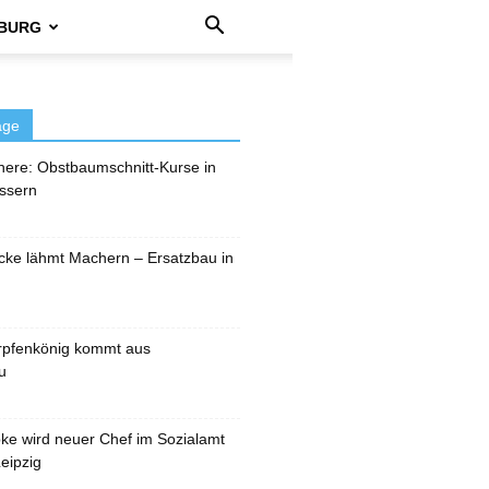
BURG
äge
here: Obstbaumschnitt-Kurse in
ssern
cke lähmt Machern – Ersatzbau in
rpfenkönig kommt aus
u
pke wird neuer Chef im Sozialamt
eipzig