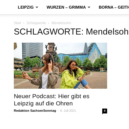
LEIPZIG
WURZEN – GRIMMA
BORNA – GEIT
Start
Schlagworte
Mendelsohn
SCHLAGWORTE: Mendelsoh
Neuer Podcast: Hier gibt es
Leipzig auf die Ohren
Redaktion SachsenSonntag
-
8. Juli 2021
0