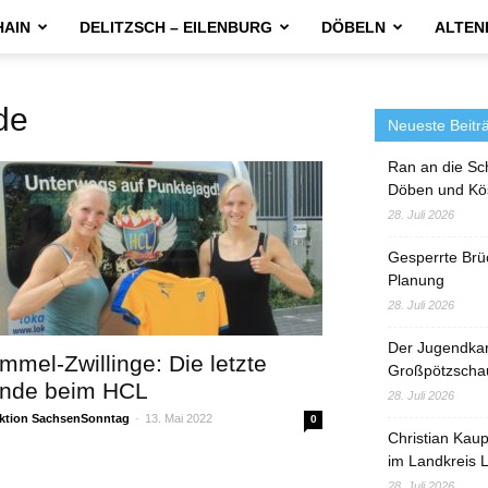
HAIN
DELITZSCH – EILENBURG
DÖBELN
ALTEN
de
Neueste Beitr
Ran an die Sc
Döben und Kö
28. Juli 2026
Gesperrte Brü
Planung
28. Juli 2026
Der Jugendka
mmel-Zwillinge: Die letzte
Großpötzscha
nde beim HCL
28. Juli 2026
ktion SachsenSonntag
-
13. Mai 2022
0
Christian Kau
im Landkreis L
28. Juli 2026