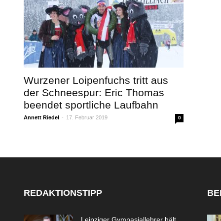
Wurzener Loipenfuchs tritt aus
der Schneespur: Eric Thomas
beendet sportliche Laufbahn
Annett Riedel
-
17. Februar 2019
0
REDAKTIONSTIPP
BE
Leipziger Gymnasiallehrer hält