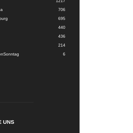
1217
ma
706
nburg
695
440
436
214
enSonntag
6
E UNS