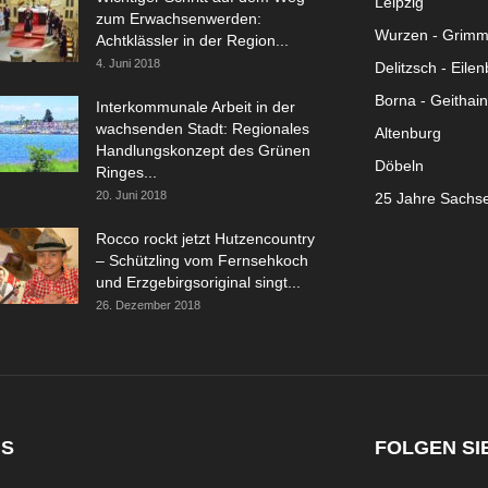
Leipzig
zum Erwachsenwerden:
Wurzen - Grim
Achtklässler in der Region...
4. Juni 2018
Delitzsch - Eile
Borna - Geithain
Interkommunale Arbeit in der
wachsenden Stadt: Regionales
Altenburg
Handlungskonzept des Grünen
Döbeln
Ringes...
20. Juni 2018
25 Jahre Sachs
Rocco rockt jetzt Hutzencountry
– Schützling vom Fernsehkoch
und Erzgebirgsoriginal singt...
26. Dezember 2018
NS
FOLGEN SI