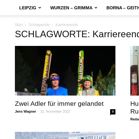
LEIPZIG
WURZEN – GRIMMA
BORNA – GEIT
Start
Schlagworte
Karriereende
SCHLAGWORTE: Karriereen
Zwei Adler für immer gelandet
Hu
Ru
Jens Wagner
-
21. November 2022
0
Reda