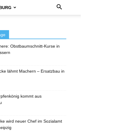
BURG
äge
here: Obstbaumschnitt-Kurse in
ssern
cke lähmt Machern – Ersatzbau in
rpfenkönig kommt aus
u
pke wird neuer Chef im Sozialamt
eipzig