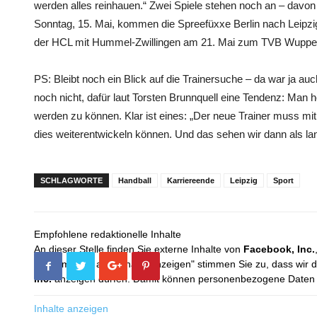
werden alles reinhauen.“ Zwei Spiele stehen noch an – davon 
Sonntag, 15. Mai, kommen die Spreefüxxe Berlin nach Leipzi
der HCL mit Hummel-Zwillingen am 21. Mai zum TVB Wupper
PS: Bleibt noch ein Blick auf die Trainersuche – da war ja a
noch nicht, dafür laut Torsten Brunnquell eine Tendenz: Ma
werden zu können. Klar ist eines: „Der neue Trainer muss m
dies weiterentwickeln können. Und das sehen wir dann als lan
SCHLAGWORTE
Handball
Karriereende
Leipzig
Sport
Empfohlene redaktionelle Inhalte
An dieser Stelle finden Sie externe Inhalte von
Facebook, Inc.
Mit dem Klick auf "Inhalte anzeigen" stimmen Sie zu, dass wir 
Inc.
anzeigen dürfen. Damit können personenbezogene Daten an
Inhalte anzeigen