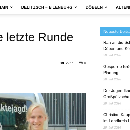
HAIN
DELITZSCH – EILENBURG
DÖBELN
ALTEN
Neueste Beitr
e letzte Runde
Ran an die Sc
Döben und Kö
28. Juli 2026
2227
0
Gesperrte Brü
Planung
28. Juli 2026
Der Jugendka
Großpötzscha
28. Juli 2026
Christian Kau
im Landkreis L
28. Juli 2026