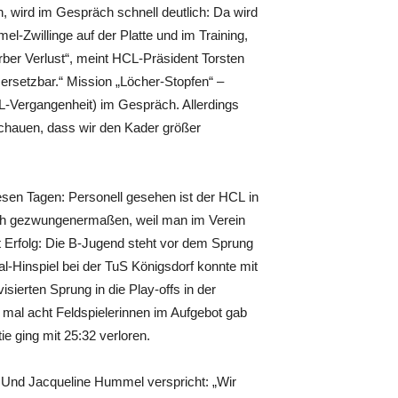
n, wird im Gespräch schnell deutlich: Da wird
l-Zwillinge auf der Platte und im Training,
ber Verlust“, meint HCL-Präsident Torsten
t ersetzbar.“ Mission „Löcher-Stopfen“ –
L-Vergangenheit) im Gespräch. Allerdings
chauen, dass wir den Kader größer
sen Tagen: Personell gesehen ist der HCL in
auch gezwungenermaßen, weil man im Verein
 Erfolg: Die B-Jugend steht vor dem Sprung
al-Hinspiel bei der TuS Königsdorf konnte mit
ierten Sprung in die Play-offs in der
e mal acht Feldspielerinnen im Aufgebot gab
 ging mit 25:32 verloren.
h. Und Jacqueline Hummel verspricht: „Wir