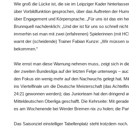
Wie groß die Lücke ist, die sie im Leipziger Kader hinterlasse
über Vorbildfunktion gesprochen, über das Auftreten der Humme
über Engagement und Körpersprache. „Für uns ist das ein her
Brunnquell nachdenklich: „Und der ist für uns so schnell nich
immerhin sei man mit zwei (erfahrenen) Spielerinnen (mit HC
warnt der (scheidende) Trainer Fabian Kunze: „Wir müssen s
bekommen.“
Wie ernst man diese Warnung nehmen muss, zeigt sich in die
der zweiten Bundesliga auf der letzten Felge unterwegs – 
den Fokus ein wenig mehr auf den Nachwuchs gelegt hat. Mit
ins Viertelfinale um die Deutsche Meisterschaft (das Achtelfin
24:21 gewonnen werden); das Juniorteam hat den dringend avis
Mitteldeutschen Oberliga geschafft. Die Kehrseite: Mit gerad
es am Wochenende bei Werder Bremen nix zu holen; die Partie
Das Saisonziel einstelliger Tabellenplatz steht trotzdem noc