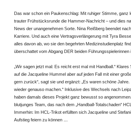
Das war schon ein Paukenschlag: Mit ruhiger Stimme, ganz 
trauter Frühstücksrunde die Hammer-Nachricht – und dies n
News der unangenehmen Sorte. Nina Reißberg beendet nach 
Karriere. Und auch eine Vertragsverlängerung mit Tyra Bessert
alles davon ab, wo sie den begehrten Medizinstudienplatz findet
überschattet vom Abgang DER beiden Führungsspielerinnen 
„Wir sagen jetzt mal: Es reicht erst mal mit Handball.“ Klare
auf die Jacqueline Hummel aber auf jeden Fall mit einer groß
gern zurück“, sagt sie und ergänzt: „Es waren schöne Jahre
wieder genauso machen.“ Inklusive des Wechsels nach Leipz
haben damals dieses Projekt ganz bewusst so angenommen.“ A
blutjunges Team, das nach dem „Handball-Totalschaden“ HCL 
Immerhin: Im HCL-Trikot erfüllten sich Jacqueline und Stefa
Aufstieg feiern zu können …