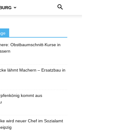
BURG
äge
here: Obstbaumschnitt-Kurse in
ssern
cke lähmt Machern – Ersatzbau in
rpfenkönig kommt aus
u
pke wird neuer Chef im Sozialamt
eipzig