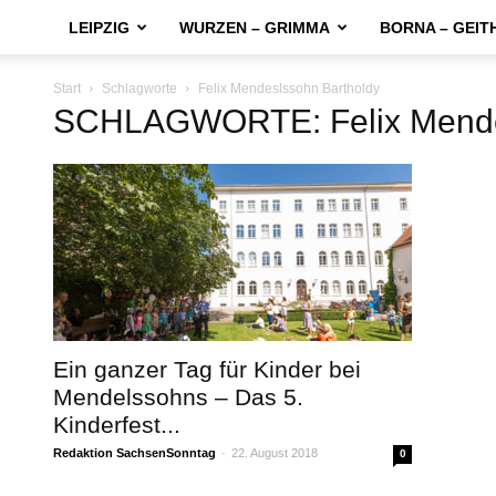
LEIPZIG
WURZEN – GRIMMA
BORNA – GEIT
Start
Schlagworte
Felix Mendeslssohn Bartholdy
SCHLAGWORTE: Felix Mendes
Ein ganzer Tag für Kinder bei
Mendelssohns – Das 5.
Kinderfest...
Redaktion SachsenSonntag
-
22. August 2018
0