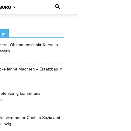
BURG
äge
here: Obstbaumschnitt-Kurse in
ssern
cke lähmt Machern – Ersatzbau in
rpfenkönig kommt aus
u
pke wird neuer Chef im Sozialamt
eipzig