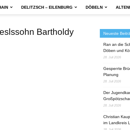
HAIN
DELITZSCH – EILENBURG
DÖBELN
ALTEN
lssohn Bartholdy
Neueste Beitr
Ran an die Sc
Döben und Kö
28. Juli 2026
Gesperrte Brü
Planung
28. Juli 2026
Der Jugendka
Großpötzscha
28. Juli 2026
Christian Kau
im Landkreis L
28. Juli 2026