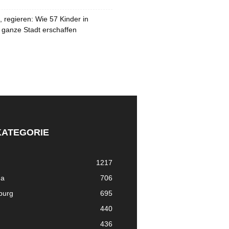
 regieren: Wie 57 Kinder in
 ganze Stadt erschaffen
KATEGORIE
1217
ma
706
nburg
695
440
436