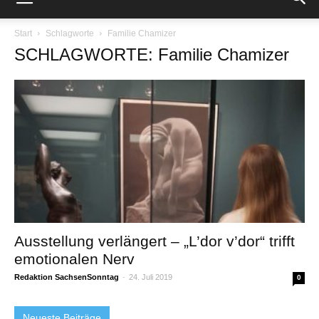
Start
Schlagworte
Familie Chamizer
SCHLAGWORTE: Familie Chamizer
Ausstellung verlängert – „L’dor v’dor“ trifft
emotionalen Nerv
Redaktion SachsenSonntag
-
24. Juli 2019
0
Neueste Beiträge