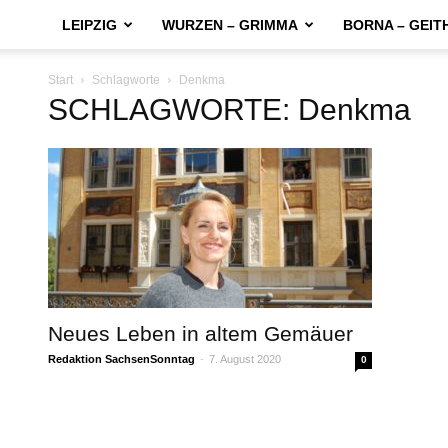
LEIPZIG
WURZEN – GRIMMA
BORNA – GEIT
Start
Schlagworte
Denkma
SCHLAGWORTE: Denkma
Neues Leben in altem Gemäuer
Redaktion SachsenSonntag
-
7. August 2020
0