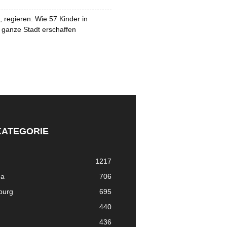
 regieren: Wie 57 Kinder in
 ganze Stadt erschaffen
KATEGORIE
1217
ma
706
nburg
695
440
436