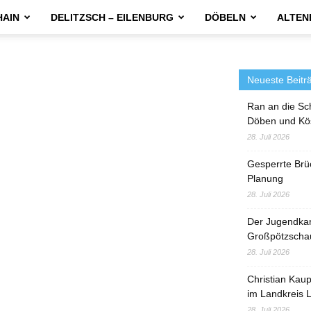
HAIN
DELITZSCH – EILENBURG
DÖBELN
ALTEN
Neueste Beitr
Ran an die Sc
Döben und Kö
28. Juli 2026
Gesperrte Brü
Planung
28. Juli 2026
Der Jugendka
Großpötzscha
28. Juli 2026
Christian Kau
im Landkreis L
28. Juli 2026