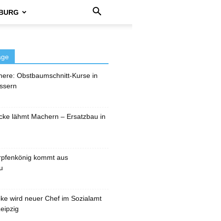
BURG
äge
here: Obstbaumschnitt-Kurse in
ssern
cke lähmt Machern – Ersatzbau in
rpfenkönig kommt aus
u
pke wird neuer Chef im Sozialamt
eipzig