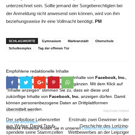
unterzeichnet sein. Sollte jemand der Sorgeberechtigten bei
der Anmeldung nicht anwesend sein können, wird von ihm
beziehungsweise ihr eine Vollmacht benötigt.
PM
SCHLAGWORTE
Gymnasium
Markranstädt
Oberschule
Schulkomplex
Tag der offenen Tür
Empfohlene redaktionelle Inhalte
An dieser Stelle finden Sie externe Inhalte von
Facebook, Inc.
,
die unser redaktionelles Angebot ergänzen. Mit dem Klick auf
"Inhalte anzeigen" stimmen Sie zu, dass wir diese und
zukünftige Inhalte von
Facebook, Inc.
anzeigen dürfen. Damit
können personenbezogene Daten an Drittplattformen
übermittelt werden.
Vorheriger Artikel
Nächster Artikel
Der selbstlose Lebensretter
Erstmals zwei Gewinner in der
Inhalte anzeigen
aus Wyhra: Daniel Traub
Geschichte des Lortzing-
Weitere Hinweise finden Sie in unseren
Datenschutzhinweisen
.
spendete seine Stammzellen
Wettbewerbes an der Leipziger