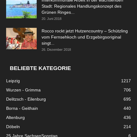
Stadt: Regionales Handlungskonzept des
Grünen Ringes...
20. Juni 2018
Rocco rockt jetzt Hutzencountry – Schützling
vom Fernsehkoch und Erzgebirgsoriginal
singt...
26. Dezember 2018
BELIEBTE KATEGORIE
Leipzig
1217
Wurzen - Grimma
706
Delitzsch - Eilenburg
695
Borna - Geithain
440
Altenburg
436
Döbeln
214
25 Jahre SachsenSonntag
6