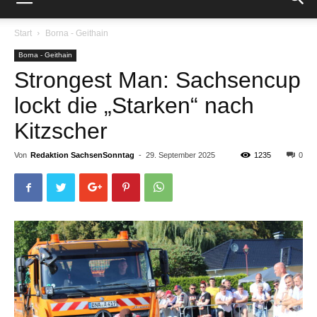
Start
Borna - Geithain
Borna - Geithain
Strongest Man: Sachsencup
lockt die „Starken“ nach
Kitzscher
Von
Redaktion SachsenSonntag
-
29. September 2025
1235
0