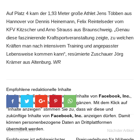
Auf Platz 4 kam der 1,93 Meter große Athlet Jens Többen aus
Hannover vor Dennis Heinemann, Felix Reintelseder vom
KFV Kitzscher und Arno Strauss aus Braunschweig. „Genau
diese faszinierende Kraftsportveranstaltung zeigte, zu welchen
Kräften man nach intensivem Training und angepasster
Lebensweise kommen kann“, resümierte Zuschauer Jörg
Krämer aus Altenburg.
WR
Empfohlene redaktionelle Inhalte
An dieser Stelle finden Sie externe Inhalte von
Facebook, Inc.
,
die unser redaktionelles Angebot ergänzen. Mit dem Klick auf
"Inhalte anzeigen" stimmen Sie zu, dass wir diese und
zukünftige Inhalte von
Facebook, Inc.
anzeigen dürfen. Damit
können personenbezogene Daten an Drittplattformen
übermittelt werden.
Vorheriger Artikel
Nächster Artikel
Frohburger ist erfolgreichster
Preisverleihung für blühende