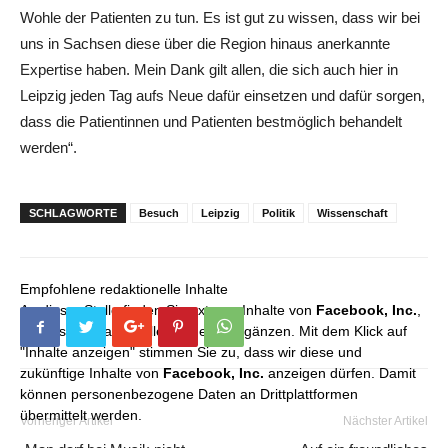
Wohle der Patienten zu tun. Es ist gut zu wissen, dass wir bei
uns in Sachsen diese über die Region hinaus anerkannte
Expertise haben. Mein Dank gilt allen, die sich auch hier in
Leipzig jeden Tag aufs Neue dafür einsetzen und dafür sorgen,
dass die Patientinnen und Patienten bestmöglich behandelt
werden“.
SCHLAGWORTE
Besuch
Leipzig
Politik
Wissenschaft
Empfohlene redaktionelle Inhalte
An dieser Stelle finden Sie externe Inhalte von
Facebook, Inc.
,
die unser redaktionelles Angebot ergänzen. Mit dem Klick auf
"Inhalte anzeigen" stimmen Sie zu, dass wir diese und
zukünftige Inhalte von
Facebook, Inc.
anzeigen dürfen. Damit
können personenbezogene Daten an Drittplattformen
übermittelt werden.
Vorheriger Artikel
Nächster Artikel