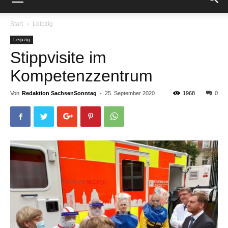
Start
Leipzig
Leipzig
Stippvisite im
Kompetenzzentrum
Von
Redaktion SachsenSonntag
-
25. September 2020
1968
0