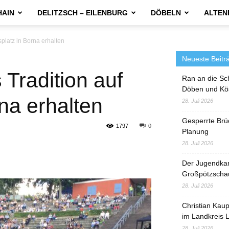
HAIN
DELITZSCH – EILENBURG
DÖBELN
ALTEN
platz in Borna erhalten
Neueste Beitr
 Tradition auf
Ran an die Sc
Döben und Kö
na erhalten
28. Juli 2026
Gesperrte Brü
1797
0
Planung
28. Juli 2026
Der Jugendka
Großpötzscha
28. Juli 2026
Christian Kau
im Landkreis L
28. Juli 2026