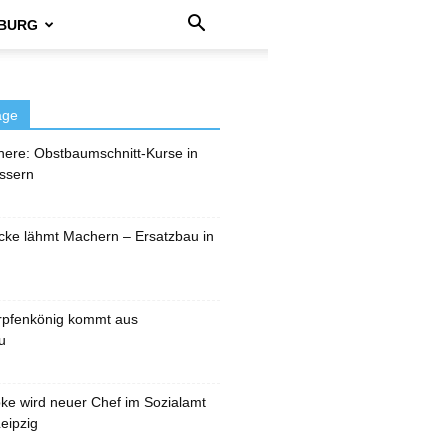
BURG
äge
here: Obstbaumschnitt-Kurse in
ssern
cke lähmt Machern – Ersatzbau in
rpfenkönig kommt aus
u
pke wird neuer Chef im Sozialamt
eipzig