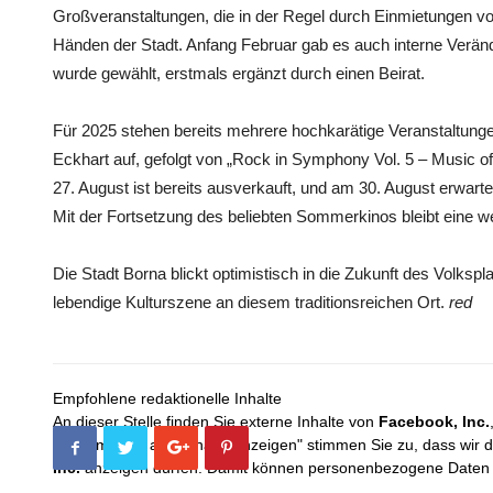
Großveranstaltungen, die in der Regel durch Einmietungen vo
Händen der Stadt. Anfang Februar gab es auch interne Verän
wurde gewählt, erstmals ergänzt durch einen Beirat.
Für 2025 stehen bereits mehrere hochkarätige Veranstaltunge
Eckhart auf, gefolgt von „Rock in Symphony Vol. 5 – Music o
27. August ist bereits ausverkauft, und am 30. August erwart
Mit der Fortsetzung des beliebten Sommerkinos bleibt eine wei
Die Stadt Borna blickt optimistisch in die Zukunft des Volkspla
lebendige Kulturszene an diesem traditionsreichen Ort.
red
Empfohlene redaktionelle Inhalte
An dieser Stelle finden Sie externe Inhalte von
Facebook, Inc.
Mit dem Klick auf "Inhalte anzeigen" stimmen Sie zu, dass wir 
Inc.
anzeigen dürfen. Damit können personenbezogene Daten an