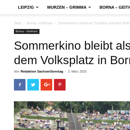
LEIPZIG
WURZEN – GRIMMA
BORNA – GEIT
Start
Borna - Geithain
Sommerkino bleibt als Tradition auf dem Volks
Borna - Geithain
Sommerkino bleibt als
dem Volksplatz in Bor
Von
Redaktion SachsenSonntag
-
3. März 2025