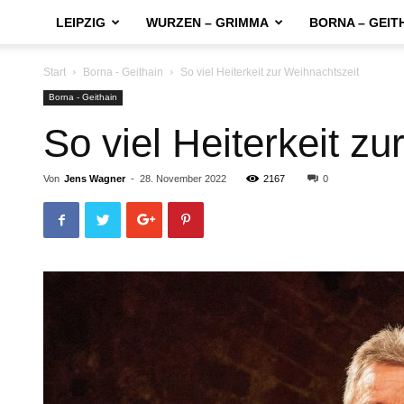
LEIPZIG
WURZEN – GRIMMA
BORNA – GEIT
Start
Borna - Geithain
So viel Heiterkeit zur Weihnachtszeit
Borna - Geithain
So viel Heiterkeit z
Von
Jens Wagner
-
28. November 2022
2167
0