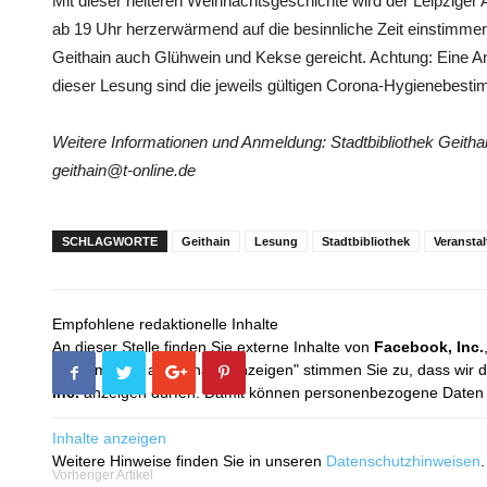
Mit dieser heiteren Weihnachtsgeschichte wird der Leipzige
ab 19 Uhr herzerwärmend auf die besinnliche Zeit einstimmen
Geithain auch Glühwein und Kekse gereicht. Achtung: Eine An
dieser Lesung sind die jeweils gültigen Corona-Hygienebest
Weitere Informationen und Anmeldung: Stadtbibliothek Geithai
geithain@t-online.de
SCHLAGWORTE
Geithain
Lesung
Stadtbibliothek
Veransta
Empfohlene redaktionelle Inhalte
An dieser Stelle finden Sie externe Inhalte von
Facebook, Inc.
Mit dem Klick auf "Inhalte anzeigen" stimmen Sie zu, dass wir 
Inc.
anzeigen dürfen. Damit können personenbezogene Daten an
Inhalte anzeigen
Weitere Hinweise finden Sie in unseren
Datenschutzhinweisen
.
Vorheriger Artikel