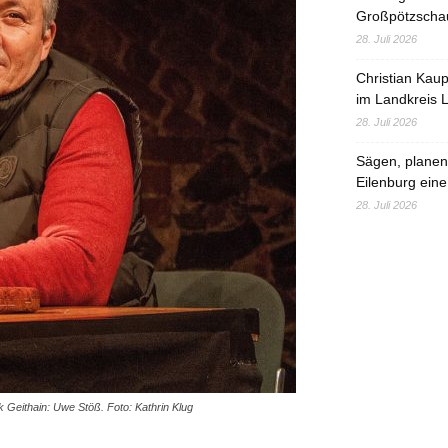
Großpötzscha
28. Juli 2026
Christian Kau
im Landkreis L
28. Juli 2026
Sägen, planen,
Eilenburg eine
28. Juli 2026
k Geithain: Uwe Stöß. Foto: Kathrin Klug