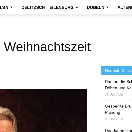
HAIN
DELITZSCH – EILENBURG
DÖBELN
ALTEN
ur Weihnachtszeit
Neueste Beitr
Ran an die Sc
Döben und Kö
28. Juli 2026
Gesperrte Brü
Planung
28. Juli 2026
Der Jugendka