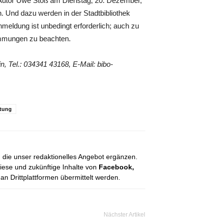
r Autor Uwe Stöß am Dienstag, 20. Dezember,
. Und dazu werden in der Stadtbibliothek
meldung ist unbedingt erforderlich; auch zu
immungen zu beachten.
n, Tel.: 034341 43168, E-Mail: bibo-
ltung
, die unser redaktionelles Angebot ergänzen.
diese und zukünftige Inhalte von
Facebook,
 Drittplattformen übermittelt werden.
Nächster Artikel