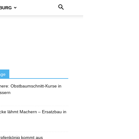
BURG
äge
here: Obstbaumschnitt-Kurse in
ssern
cke lähmt Machern – Ersatzbau in
rpfenkönig kommt aus