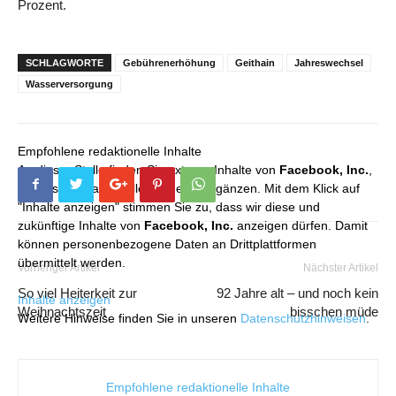
Prozent.
SCHLAGWORTE
Gebührenerhöhung
Geithain
Jahreswechsel
Wasserversorgung
Empfohlene redaktionelle Inhalte
An dieser Stelle finden Sie externe Inhalte von
Facebook, Inc.
,
die unser redaktionelles Angebot ergänzen. Mit dem Klick auf
"Inhalte anzeigen" stimmen Sie zu, dass wir diese und
zukünftige Inhalte von
Facebook, Inc.
anzeigen dürfen. Damit
können personenbezogene Daten an Drittplattformen
übermittelt werden.
Vorheriger Artikel
Nächster Artikel
So viel Heiterkeit zur
92 Jahre alt – und noch kein
Inhalte anzeigen
Weihnachtszeit
bisschen müde
Weitere Hinweise finden Sie in unseren
Datenschutzhinweisen
.
Empfohlene redaktionelle Inhalte