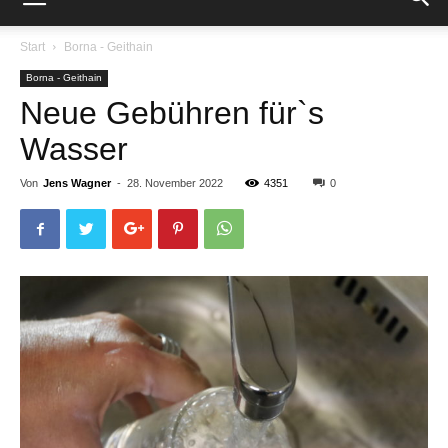
Start
Borna - Geithain
Borna - Geithain
Neue Gebühren für`s
Wasser
Von
Jens Wagner
-
28. November 2022
4351
0