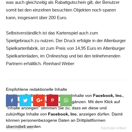
was auch gleichzeitig als Rabattgutschein gilt, der Benutzer
somit bei den einzelnen besuchten Objekten noch sparen
kann, insgesamt über 200 Euro.
Selbstverständlich ist das Kartenspiel auch zum
Spielgebrauch zu nutzen. Der Druck erfolgte in der Altenburger
Spielkartenfabrik, ist zum Preis von 14,95 Euro im Altenburger
Spielkartenladen, im Onlineshop und bei den teilnehmenden
Partnern erhältlich.
Reinhard Weber
Empfohlene redaktionelle Inhalte
An dieser Stelle finden Sie externe Inhalte von
Facebook, Inc.
,
die unser redaktionelles Angebot ergänzen. Mit dem Klick auf
"Inhalte anzeigen" stimmen Sie zu, dass wir diese und
zukünftige Inhalte von
Facebook, Inc.
anzeigen dürfen. Damit
können personenbezogene Daten an Drittplattformen
übermittelt werden.
Vorheriger Artikel
Nächster Artikel