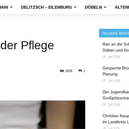
HAIN
DELITZSCH – EILENBURG
DÖBELN
ALTEN
Neueste Beitr
 der Pflege
Ran an die Sc
Döben und Kö
28. Juli 2026
Gesperrte Brü
2928
0
Planung
28. Juli 2026
Der Jugendka
Großpötzscha
28. Juli 2026
Christian Kau
im Landkreis L
28. Juli 2026