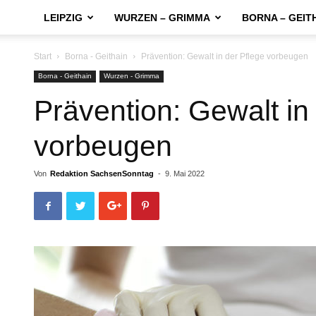
LEIPZIG
WURZEN – GRIMMA
BORNA – GEIT
Start
Borna - Geithain
Prävention: Gewalt in der Pflege vorbeugen
Borna - Geithain
Wurzen - Grimma
Prävention: Gewalt in
vorbeugen
Von
Redaktion SachsenSonntag
-
9. Mai 2022