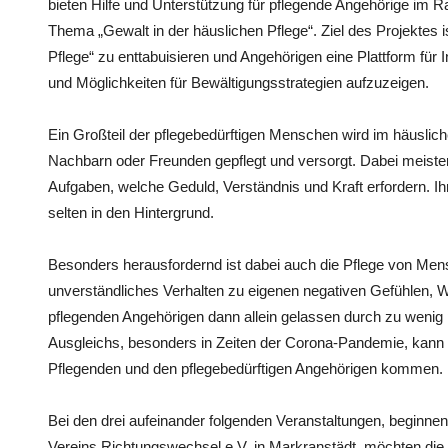
bieten Hilfe und Unterstützung für pflegende Angehörige im
Thema „Gewalt in der häuslichen Pflege“. Ziel des Projektes 
Pflege“ zu enttabuisieren und Angehörigen eine Plattform für
und Möglichkeiten für Bewältigungsstrategien aufzuzeigen.
Ein Großteil der pflegebedürftigen Menschen wird im häuslic
Nachbarn oder Freunden gepflegt und versorgt. Dabei meistern 
Aufgaben, welche Geduld, Verständnis und Kraft erfordern. Ih
selten in den Hintergrund.
Besonders herausfordernd ist dabei auch die Pflege von Men
unverständliches Verhalten zu eigenen negativen Gefühlen, W
pflegenden Angehörigen dann allein gelassen durch zu weni
Ausgleichs, besonders in Zeiten der Corona-Pandemie, kann 
Pflegenden und den pflegebedürftigen Angehörigen kommen.
Bei den drei aufeinander folgenden Veranstaltungen, beginn
Vereins Richtungswechsel e.V. in Markranstädt, möchten die 