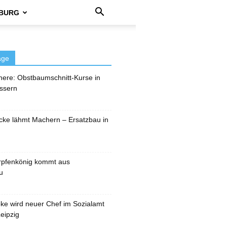
BURG
äge
here: Obstbaumschnitt-Kurse in
ssern
cke lähmt Machern – Ersatzbau in
rpfenkönig kommt aus
u
pke wird neuer Chef im Sozialamt
eipzig