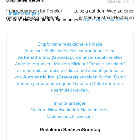
übermittelt werden.
Vorheriger Artikel
Nächster Artikel
Fahrradgaragen für Pendler
Leipzig auf dem Weg zu einer
Inhalte anzeigen
gehen in Leipzig in Betrieb
echten Faustball-Hochburg
Weitere Hinweise finden Sie in unseren
Datenschutzhinweisen
.
Empfohlene redaktionelle Inhalte
An dieser Stelle finden Sie externe Inhalte von
Automattic Inc. (Gravatar)
, die unser redaktionelles
Angebot ergänzen. Mit dem Klick auf "Inhalte anzeigen"
stimmen Sie zu, dass wir diese und zukünftige Inhalte
von
Automattic Inc. (Gravatar)
anzeigen dürfen. Damit
können personenbezogene Daten an Drittplattformen
übermittelt werden.
Inhalte anzeigen
Weitere Hinweise finden Sie in unseren
Datenschutzhinweisen
.
Redaktion SachsenSonntag