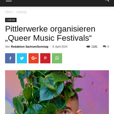
Start
Leipzig
Leipzig
Pittlerwerke organisieren
„Queer Music Festivals“
Von
Redaktion SachsenSonntag
-
8. April 2024
1181
0