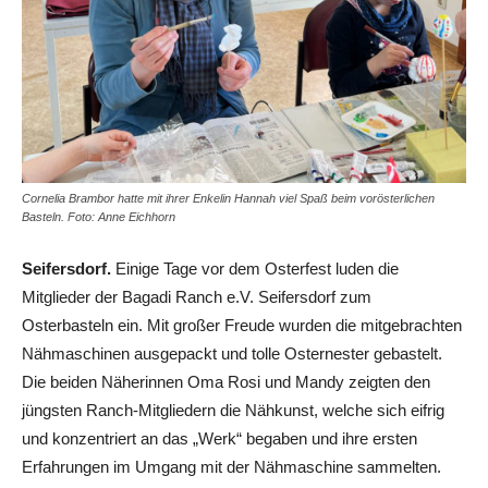
Cornelia Brambor hatte mit ihrer Enkelin Hannah viel Spaß beim vorösterlichen
Basteln. Foto: Anne Eichhorn
Seifersdorf.
Einige Tage vor dem Osterfest luden die
Mitglieder der Bagadi Ranch e.V. Seifersdorf zum
Osterbasteln ein. Mit großer Freude wurden die mitgebrachten
Nähmaschinen ausgepackt und tolle Osternester gebastelt.
Die beiden Näherinnen Oma Rosi und Mandy zeigten den
jüngsten Ranch-Mitgliedern die Nähkunst, welche sich eifrig
und konzentriert an das „Werk“ begaben und ihre ersten
Erfahrungen im Umgang mit der Nähmaschine sammelten.