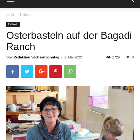
Start
Döbeln
Döbeln
Osterbasteln auf der Bagadi
Ranch
Von
Redaktion SachsenSonntag
-
2. Mai 2022
1726
0