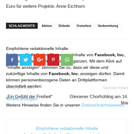
Euro für weitere Projekte. Anne Eichhorn
SCHLAGWORTE
Aktion
Döbeln
Osterfest
Vorbereitung
Empfohlene redaktionelle Inhalte
An dieser Stelle finden Sie externe Inhalte von
Facebook, Inc.
,
die unser redaktionelles Angebot ergänzen. Mit dem Klick auf
"Inhalte anzeigen" stimmen Sie zu, dass wir diese und
zukünftige Inhalte von
Facebook, Inc.
anzeigen dürfen. Damit
können personenbezogene Daten an Drittplattformen
übermittelt werden.
Vorheriger Artikel
Nächster Artikel
„Ein Gefühl der Freiheit“
Glesiener Chorfrühling am 14.
Inhalte anzeigen
Mai
Weitere Hinweise finden Sie in unseren
Datenschutzhinweisen
.
Empfohlene redaktionelle Inhalte