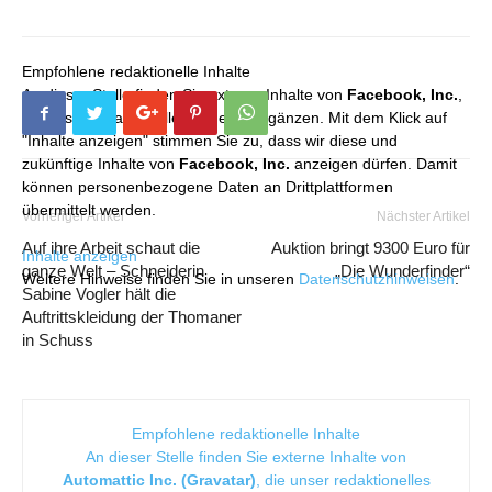
Empfohlene redaktionelle Inhalte
An dieser Stelle finden Sie externe Inhalte von
Facebook, Inc.
,
die unser redaktionelles Angebot ergänzen. Mit dem Klick auf
"Inhalte anzeigen" stimmen Sie zu, dass wir diese und
zukünftige Inhalte von
Facebook, Inc.
anzeigen dürfen. Damit
können personenbezogene Daten an Drittplattformen
übermittelt werden.
Vorheriger Artikel
Nächster Artikel
Auf ihre Arbeit schaut die
Auktion bringt 9300 Euro für
Inhalte anzeigen
ganze Welt – Schneiderin
„Die Wunderfinder“
Weitere Hinweise finden Sie in unseren
Datenschutzhinweisen
.
Sabine Vogler hält die
Auftrittskleidung der Thomaner
in Schuss
Empfohlene redaktionelle Inhalte
An dieser Stelle finden Sie externe Inhalte von
Automattic Inc. (Gravatar)
, die unser redaktionelles