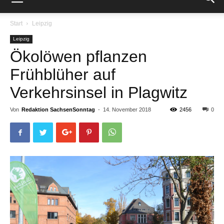
Start
Leipzig
Leipzig
Ökolöwen pflanzen
Frühblüher auf
Verkehrsinsel in Plagwitz
Von
Redaktion SachsenSonntag
-
14. November 2018
2456
0