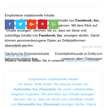
Empfohlene redaktionelle Inhalte
An dieser Stelle finden Sie externe Inhalte von
Facebook, Inc.
,
die unser redaktionelles Angebot ergänzen. Mit dem Klick auf
"Inhalte anzeigen" stimmen Sie zu, dass wir diese und
zukünftige Inhalte von
Facebook, Inc.
anzeigen dürfen. Damit
können personenbezogene Daten an Drittplattformen
übermittelt werden.
Vorheriger Artikel
Nächster Artikel
Sächsische Ehrenamtskarte
Eisenbahnfreunde in Delitzsch
Inhalte anzeigen
bekommt eigene App
sanieren alten Triebwagen
Weitere Hinweise finden Sie in unseren
Datenschutzhinweisen
.
Empfohlene redaktionelle Inhalte
An dieser Stelle finden Sie externe Inhalte von
Automattic Inc. (Gravatar)
, die unser redaktionelles
Angebot ergänzen. Mit dem Klick auf "Inhalte anzeigen"
stimmen Sie zu, dass wir diese und zukünftige Inhalte
von
Automattic Inc. (Gravatar)
anzeigen dürfen. Damit