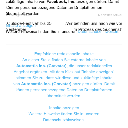
zukünftige Inhalte von
Facebook, Inc.
anzeigen dürfen. Damit
können personenbezogene Daten an Drittplattformen
übermittelt werden.
Vorheriger Artikel
Nächster Artikel
„Outside-Festival“ bis 25.
„Wir befinden uns nach wie vor
Inhalte anzeigen
September
im Prozess des Suchens!“
Weitere Hinweise finden Sie in unseren
Datenschutzhinweisen
.
Empfohlene redaktionelle Inhalte
An dieser Stelle finden Sie externe Inhalte von
Automattic Inc. (Gravatar)
, die unser redaktionelles
Angebot ergänzen. Mit dem Klick auf "Inhalte anzeigen"
stimmen Sie zu, dass wir diese und zukünftige Inhalte
von
Automattic Inc. (Gravatar)
anzeigen dürfen. Damit
können personenbezogene Daten an Drittplattformen
übermittelt werden.
Inhalte anzeigen
Weitere Hinweise finden Sie in unseren
Datenschutzhinweisen
.