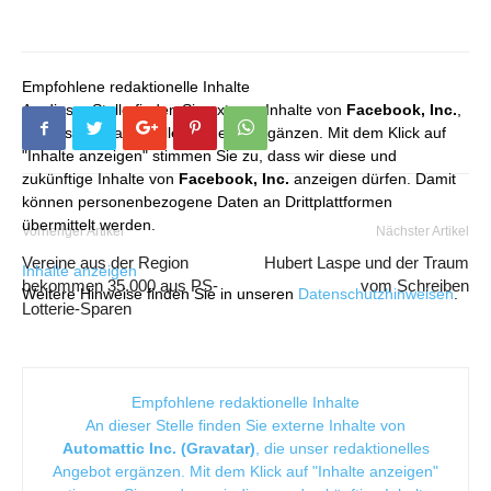
Empfohlene redaktionelle Inhalte
An dieser Stelle finden Sie externe Inhalte von
Facebook, Inc.
,
die unser redaktionelles Angebot ergänzen. Mit dem Klick auf
"Inhalte anzeigen" stimmen Sie zu, dass wir diese und
zukünftige Inhalte von
Facebook, Inc.
anzeigen dürfen. Damit
können personenbezogene Daten an Drittplattformen
übermittelt werden.
Vorheriger Artikel
Nächster Artikel
Vereine aus der Region
Hubert Laspe und der Traum
Inhalte anzeigen
bekommen 35.000 aus PS-
vom Schreiben
Weitere Hinweise finden Sie in unseren
Datenschutzhinweisen
.
Lotterie-Sparen
Empfohlene redaktionelle Inhalte
An dieser Stelle finden Sie externe Inhalte von
Automattic Inc. (Gravatar)
, die unser redaktionelles
Angebot ergänzen. Mit dem Klick auf "Inhalte anzeigen"