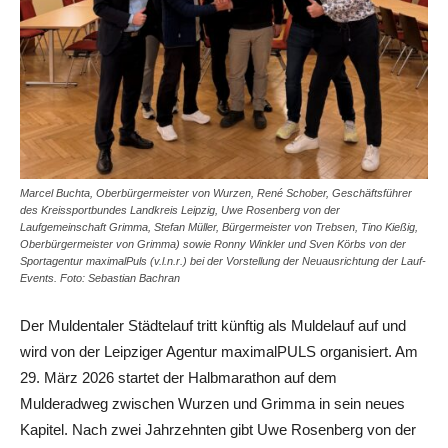
Marcel Buchta, Oberbürgermeister von Wurzen, René Schober, Geschäftsführer
des Kreissportbundes Landkreis Leipzig, Uwe Rosenberg von der
Laufgemeinschaft Grimma, Stefan Müller, Bürgermeister von Trebsen, Tino Kießig,
Oberbürgermeister von Grimma) sowie Ronny Winkler und Sven Körbs von der
Sportagentur maximalPuls (v.l.n.r.) bei der Vorstellung der Neuausrichtung der Lauf-
Events. Foto: Sebastian Bachran
Der Muldentaler Städtelauf tritt künftig als Muldelauf auf und
wird von der Leipziger Agentur maximalPULS organisiert. Am
29. März 2026 startet der Halbmarathon auf dem
Mulderadweg zwischen Wurzen und Grimma in sein neues
Kapitel. Nach zwei Jahrzehnten gibt Uwe Rosenberg von der