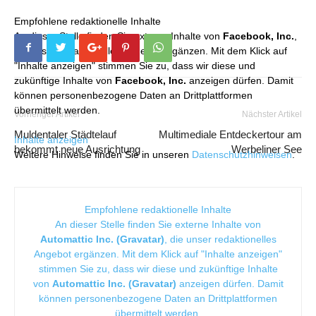
Empfohlene redaktionelle Inhalte
An dieser Stelle finden Sie externe Inhalte von
Facebook, Inc.
,
die unser redaktionelles Angebot ergänzen. Mit dem Klick auf
"Inhalte anzeigen" stimmen Sie zu, dass wir diese und
zukünftige Inhalte von
Facebook, Inc.
anzeigen dürfen. Damit
können personenbezogene Daten an Drittplattformen
übermittelt werden.
Vorheriger Artikel
Nächster Artikel
Muldentaler Städtelauf
Multimediale Entdeckertour am
Inhalte anzeigen
bekommt neue Ausrichtung
Werbeliner See
Weitere Hinweise finden Sie in unseren
Datenschutzhinweisen
.
Empfohlene redaktionelle Inhalte
An dieser Stelle finden Sie externe Inhalte von
Automattic Inc. (Gravatar)
, die unser redaktionelles
Angebot ergänzen. Mit dem Klick auf "Inhalte anzeigen"
stimmen Sie zu, dass wir diese und zukünftige Inhalte
von
Automattic Inc. (Gravatar)
anzeigen dürfen. Damit
können personenbezogene Daten an Drittplattformen
übermittelt werden.