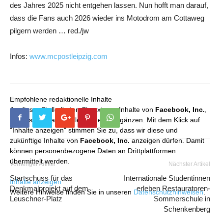
des Jahres 2025 nicht entgehen lassen. Nun hofft man darauf,
dass die Fans auch 2026 wieder ins Motodrom am Cottaweg
pilgern werden … red./jw
Infos:
www.mcpostleipzig.com
Empfohlene redaktionelle Inhalte
An dieser Stelle finden Sie externe Inhalte von
Facebook, Inc.
,
die unser redaktionelles Angebot ergänzen. Mit dem Klick auf
"Inhalte anzeigen" stimmen Sie zu, dass wir diese und
zukünftige Inhalte von
Facebook, Inc.
anzeigen dürfen. Damit
können personenbezogene Daten an Drittplattformen
übermittelt werden.
Vorheriger Artikel
Nächster Artikel
Startschuss für das
Internationale Studentinnen
Inhalte anzeigen
Denkmalprojekt auf dem
erleben Restauratoren-
Weitere Hinweise finden Sie in unseren
Datenschutzhinweisen
.
Leuschner-Platz
Sommerschule in
Schenkenberg