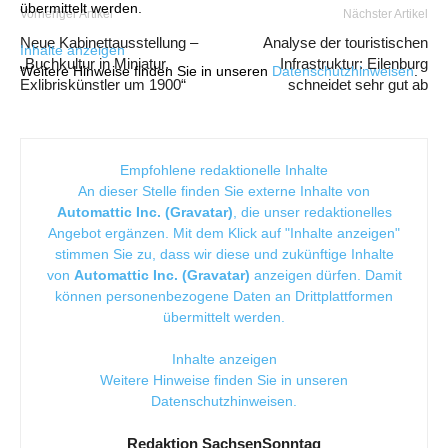
übermittelt werden.
Vorheriger Artikel
Nächster Artikel
Neue Kabinettausstellung –
Analyse der touristischen
Inhalte anzeigen
„Buchkultur in Miniatur.
Infrastruktur: Eilenburg
Weitere Hinweise finden Sie in unseren
Datenschutzhinweisen
.
Exlibriskünstler um 1900“
schneidet sehr gut ab
Empfohlene redaktionelle Inhalte
An dieser Stelle finden Sie externe Inhalte von
Automattic Inc. (Gravatar)
, die unser redaktionelles
Angebot ergänzen. Mit dem Klick auf "Inhalte anzeigen"
stimmen Sie zu, dass wir diese und zukünftige Inhalte
von
Automattic Inc. (Gravatar)
anzeigen dürfen. Damit
können personenbezogene Daten an Drittplattformen
übermittelt werden.
Inhalte anzeigen
Weitere Hinweise finden Sie in unseren
Datenschutzhinweisen
.
Redaktion SachsenSonntag