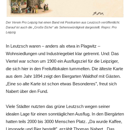
Der Verein Pro Leipzig hat einen Band mit Postkarten aus Leutzsch veröffentlicht.
Darauf ist auch die „Große Eiche“ als Sehenswürdigkeit dargestellt. Repro: Pro
Leipzig
In Leutzsch waren – anders als etwa in Plagwitz –
Wohnsiedlungen und Industriegebiet klar getrennt. Und: Das
Viertel war schon um 1900 ein Ausflugsziel für die Leipziger,
die sich hier in den Freiluftlokalen tummelten. Die älteste Karte
aus dem Jahr 1894 zeigt den Biergarten Waldhof mit Gästen.
„Eine so alte Karte ist schon etwas Besonderes”, freut sich
Nabert über den Fund.
Viele Städter nutzten das grüne Leutzsch wegen seiner
idealen Lage für einen sonntäglichen Ausflug. In den Biergärten
hatten teils 2000 bis 3000 Menschen Platz. „Da wurde Kaffee,
­Limonade und Bier bestellt”, erzählt Thomas Nabert. „Das