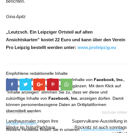
berichten.
Gina Apitz
„Leutzsch. Ein Leipziger Ortsteil auf alten
Ansichtskarten“ kostet 22 Euro und kann über den Verein
Pro Leipzig bestellt werden unter:
www.proleipzig.eu
Empfohlene redaktionelle Inhalte
An dieser Stelle finden Sie externe Inhalte von
Facebook, Inc.
,
die unser redaktionelles Angebot ergänzen. Mit dem Klick auf
"Inhalte anzeigen" stimmen Sie zu, dass wir diese und
zukünftige Inhalte von
Facebook, Inc.
anzeigen dürfen. Damit
können personenbezogene Daten an Drittplattformen
übermittelt werden.
Vorheriger Artikel
Nächster Artikel
Landhausmaler zeigen ihre
Supervulkane-Ausstellung in
Inhalte anzeigen
Werke im NaturParkhaus
Röcknitz ist auch sonntags
Weitere Hinweise finden Sie in unseren
Datenschutzhinweisen
.