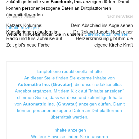
zukünftige Inhalte von
Facebook, Inc.
anzeigen dürfen. Damit
können personenbezogene Daten an Drittplattformen
übermittelt werden.
Vorheriger Artikel
Nächster Artikel
Katzers Kolumne:
Dem Abschied ins Auge sehen
Inhalte anzeigen
Künstlerinnen plaudern im
– Dr. Roland Jacob: Nach einer
Weitere Hinweise finden Sie in unseren
Datenschutzhinweisen
.
Radio und fürs Zuhause auf
Herzerkrankung gibt ihm die
Zeit gibt’s neue Farbe
eigene Kirche Kraft
Empfohlene redaktionelle Inhalte
An dieser Stelle finden Sie externe Inhalte von
Automattic Inc. (Gravatar)
, die unser redaktionelles
Angebot ergänzen. Mit dem Klick auf "Inhalte anzeigen"
stimmen Sie zu, dass wir diese und zukünftige Inhalte
von
Automattic Inc. (Gravatar)
anzeigen dürfen. Damit
können personenbezogene Daten an Drittplattformen
übermittelt werden.
Inhalte anzeigen
Weitere Hinweise finden Sie in unseren