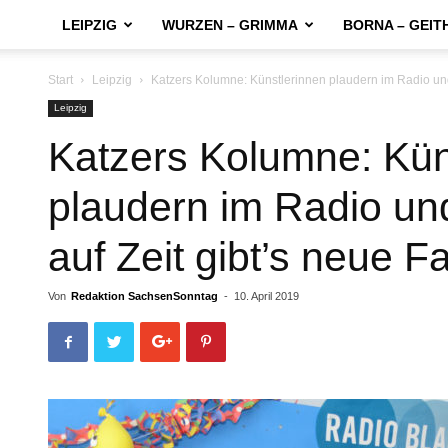
LEIPZIG
WURZEN – GRIMMA
BORNA – GEIT
Start
Leipzig
Katzers Kolumne: Künstlerinnen plaudern im Radio und f
Leipzig
Katzers Kolumne: Kün
plaudern im Radio un
auf Zeit gibt’s neue F
Von
Redaktion SachsenSonntag
-
10. April 2019