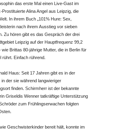
osophin das erste Mal einen Live-Gast im
rostituierte Alina Angel aus Leipzig, die
Welt. In ihrem Buch „101% Hure: Sex,
leisterin nach ihrem Ausstieg vor sieben
. Zu hören gibt es das Gespräch der drei
tgebiet Leipzig auf der Hauptfrequenz 99,2
ie Brittas 80-jährige Mutter, die in Berlin für
 rührt. Einfach rührend.
ld Haus: Seit 17 Jahren gibt es in der
in der sie während langwieriger
ort finden. Schirmherr ist der bekannte
in Griseldis Wenner tatkräftige Unterstützung
e Schröder zum Frühlingserwachen folgten
Osten.
ie Geschwisterkinder bereit hält, konnte im