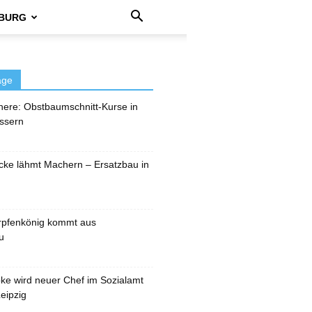
BURG
äge
here: Obstbaumschnitt-Kurse in
ssern
cke lähmt Machern – Ersatzbau in
rpfenkönig kommt aus
u
pke wird neuer Chef im Sozialamt
eipzig