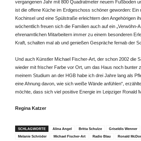
vergangenen Jahr mit 800 Quadratmeter neuem Fußboden un
ist die offene Küche im Erdgeschoss schöner geworden: Ein 
Kochinsel und eine Spülstraße erleichtern den Angehörigen ihr
wöchentlich freuen sich die Familien auch auf ein „Verwöhn-A
ehrenamtlichen Mitarbeitern immer zu einem besonderen Erle
Kraft, schalten mal ab und genießen Gespräche fernab der S
Und auch Künstler Michael Fischer-Art, der schon 2002 die S
wieder mit frischer Farbe vor Ort, um das Haus noch bunter zu
meinem Studium an der HGB habe ich drei Jahre lang als Pfleg
eine Ahnung davon, wie sich weiße Wände anfühlen“, erzählte 
möchte, dass sich viel positive Energie im Leipziger Ronald
Regina Katzer
SCHLAGWORTE
Alina Angel
Britta Schulze
Griseldis Wenner
Melanie Schröder
Michael Fischer-Art
Radio Blau
Ronald McDo