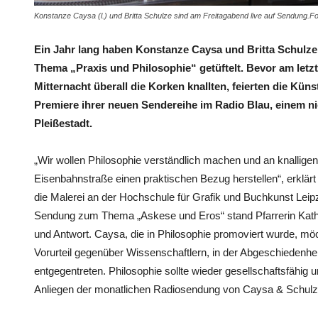
Konstanze Caysa (l.) und Britta Schulze sind am Freitagabend live auf Sendung.F
Ein Jahr lang haben Konstanze Caysa und Britta Schulze 
Thema „Praxis und Philosophie“ getüftelt. Bevor am let
Mitternacht überall die Korken knallten, feierten die Küns
Premiere ihrer neuen Sendereihe im Radio Blau, einem n
Pleißestadt.
„Wir wollen Philosophie verständlich machen und an knallige
Eisenbahnstraße einen praktischen Bezug herstellen“, erklärt
die Malerei an der Hochschule für Grafik und Buchkunst Leipz
Sendung zum Thema „Askese und Eros“ stand Pfarrerin Kath
und Antwort. Caysa, die in Philosophie promoviert wurde, 
Vorurteil gegenüber Wissenschaftlern, in der Abgeschiedenhei
entgegentreten. Philosophie sollte wieder gesellschaftsfähig 
Anliegen der monatlichen Radiosendung von Caysa & Schulz