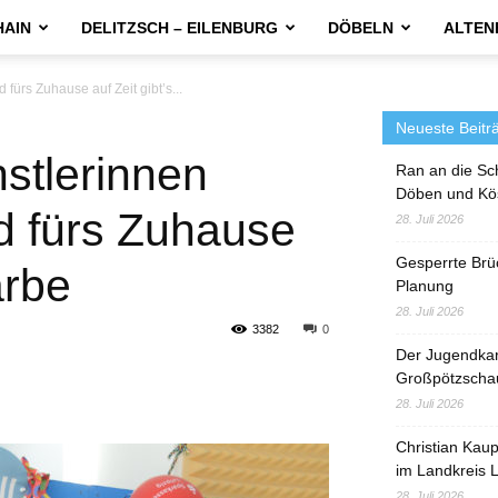
HAIN
DELITZSCH – EILENBURG
DÖBELN
ALTEN
ürs Zuhause auf Zeit gibt’s...
Neueste Beitr
stlerinnen
Ran an die Sc
Döben und Kö
d fürs Zuhause
28. Juli 2026
Gesperrte Brü
arbe
Planung
28. Juli 2026
3382
0
Der Jugendka
Großpötzscha
28. Juli 2026
Christian Kau
im Landkreis L
28. Juli 2026