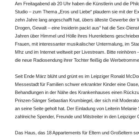
Am Freitagabend ab 20 Uhr haben die Künstlerin und die Phil
Studio – zum Thema „Eros und Liebe“ plaudern sie mit der Ex-P
zehn Jahre lang angeschafft hat, übers älteste Gewerbe der 
Drogen, Gewalt – eine Insiderin packt aus“ hat die Sex-Dienst
Jahren über Himmel und Hölle ihres Hurenlebens geschrieben
Frauen, mit interessanter musikalischer Untermalung, im Stad
Mhz und im Internet weltweit per Livestream. Bitte reinhören – w
die neue Radiosendung ihrer Tochter fleißig die Werbetrommel
Seit Ende März blüht und grünt es im Leipziger Ronald McDona
Messestadt für Familien schwer erkrankter Kinder eine Oase, 
Behandlungen in der Nähe des Krankenhauses einen Rückzugs
Prinzen-Sänger Sebastian Krumbiegel, der sich mit Moderator
an seine Seite geholt hat. Der Einladung von Leiterin Melani
zahlreiche Spender, Freunde und Mitstreiter in den Leipziger 
Das Haus, das 18 Appartements für Eltern und Großeltern sow