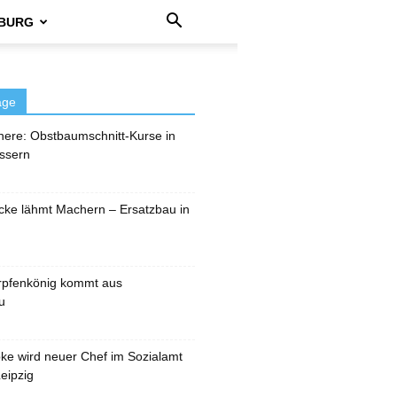
BURG
äge
here: Obstbaumschnitt-Kurse in
ssern
cke lähmt Machern – Ersatzbau in
rpfenkönig kommt aus
u
pke wird neuer Chef im Sozialamt
eipzig