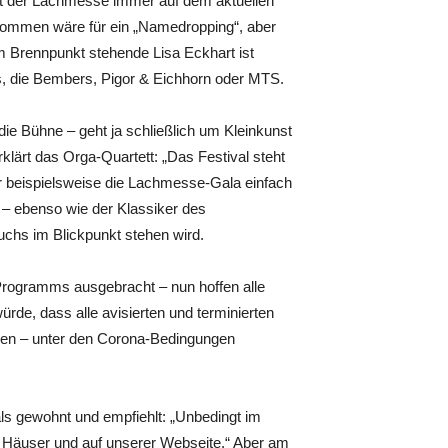
it der Lachmesse immer auf dem aktuellen
gekommen wäre für ein „Namedropping“, aber
im Brennpunkt stehende Lisa Eckhart ist
s, die Bembers, Pigor & Eichhorn oder MTS.
ie Bühne – geht ja schließlich um Kleinkunst
lärt das Orga-Quartett: „Das Festival steht
ir beispielsweise die Lachmesse-Gala einfach
 – ebenso wie der Klassiker des
uchs im Blickpunkt stehen wird.
en Programms ausgebracht – nun hoffen alle
ürde, dass alle avisierten und terminierten
nen – unter den Corona-Bedingungen
als gewohnt und empfiehlt: „Unbedingt im
der Häuser und auf unserer Webseite.“ Aber am