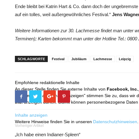
Ende bleibt bei Katrin Hart & Co. dann doch der ungebrems
auf ein tolles, weil außergewöhnliches Festival.“
Jens Wagne
Weitere Informationen zur 30. Lachmesse findet man unte
Terminen); Karten bekommt man unter der Hotline Tel.: 0800
SCHLAGWORTE
Festival
Jubiläum
Lachmesse
Leipzig
Empfohlene redaktionelle Inhalte
An dieser Stelle finden Sie externe Inhalte von
Facebook, Inc.
Mit dem Klick auf "Inhalte anzeigen" stimmen Sie zu, dass wir 
Inc.
anzeigen dürfen. Damit können personenbezogene Daten an
Inhalte anzeigen
Weitere Hinweise finden Sie in unseren
Datenschutzhinweisen
.
Vorheriger Artikel
„Ich habe einen Indianer-Spleen“