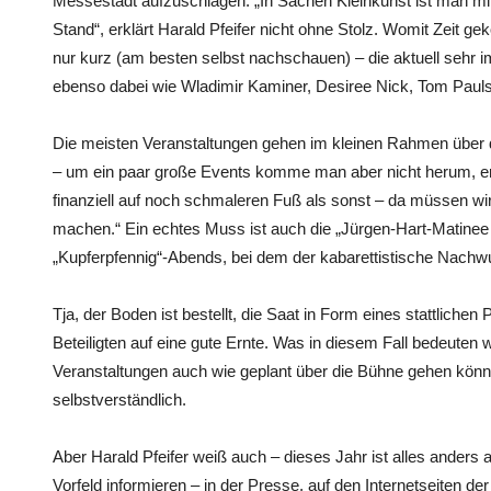
Messestadt aufzuschlagen. „In Sachen Kleinkunst ist man m
Stand“, erklärt Harald Pfeifer nicht ohne Stolz. Womit Zeit 
nur kurz (am besten selbst nachschauen) – die aktuell sehr 
ebenso dabei wie Wladimir Kaminer, Desiree Nick, Tom Paul
Die meisten Veranstaltungen gehen im kleinen Rahmen über d
– um ein paar große Events komme man aber nicht herum, erk
finanziell auf noch schmaleren Fuß als sonst – da müssen w
machen.“ Ein echtes Muss ist auch die „Jürgen-Hart-Matinee
„Kupferpfennig“-Abends, bei dem der kabarettistische Nachw
Tja, der Boden ist bestellt, die Saat in Form eines stattlich
Beteiligten auf eine gute Ernte. Was in diesem Fall bedeuten w
Veranstaltungen auch wie geplant über die Bühne gehen kön
selbstverständlich.
Aber Harald Pfeifer weiß auch – dieses Jahr ist alles anders 
Vorfeld informieren – in der Presse, auf den Internetseiten 