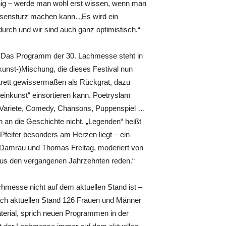
 einig – werde man wohl erst wissen, wenn man
ensturz machen kann. „Es wird ein
durch und wir sind auch ganz optimistisch.“
n: Das Programm der 30. Lachmesse steht in
kunst-)Mischung, die dieses Festival nun
barett gewissermaßen als Rückgrat, dazu
leinkunst“ einsortieren kann. Poetryslam
e Variete, Comedy, Chansons, Puppenspiel …
n an die Geschichte nicht. „Legenden“ heißt
Pfeifer besonders am Herzen liegt – ein
d Damrau und Thomas Freitag, moderiert von
aus den vergangenen Jahrzehnten reden.“
hmesse nicht auf dem aktuellen Stand ist –
nach aktuellen Stand 126 Frauen und Männer
erial, sprich neuen Programmen in der