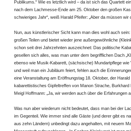
Publikums.“ Wie es letztlich wird – da ist sich das Quartett
nach dem Lachmesse-Ende am 25. Oktober den großen Kass
schwieriges Jahr“, weiß Harald Pfeifer: „Aber da müssen wir 
Nun, aus künstlerischer Sicht kann man dies wohl auch sei
großen Teilen und bietet wieder jene außergewöhnliche (Klein
schon seit drei Jahrzehnten auszeichnet: Das politische Ka
gesellen sich alles, was man unter dem begrifflichen Dach „K
ebenso wie Musik-Kabarett, (sächsische) Mundartpflege wi
und weil man ein Jubiläum feiert, fehlen auch die Erinnerunge
eine Veranstaltung am Eröffnungstag 18. Oktober, der Harald 
kabarettistisches Gipfeltreffen von Manon Strache, Burkhar
Meigl Hoffmann: „Ja, wir werden auch über die Erfahrungen 
Was nun aber wiederum nicht bedeutet, dass man bei der Lac
im Gegenteil. Wie immer sind alle Gäste (und derer gibt es 
aus zehn Ländern) unbedingt dazu angehalten, mit neuem Mat