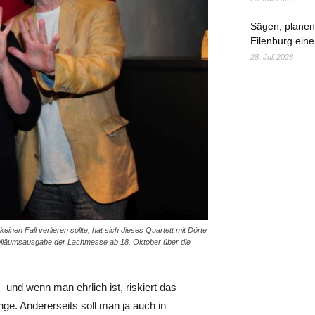
Sägen, planen,
Eilenburg eine
28. Juli 2026
einen Fall verlieren sollte, hat sich dieses Quartett mit Dörte
 Jubiläumsausgabe der Lachmesse ab 18. Oktober über die
nd wenn man ehrlich ist, riskiert das
e. Andererseits soll man ja auch in