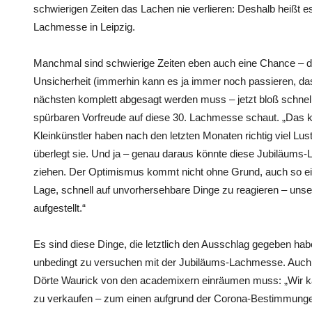
schwierigen Zeiten das Lachen nie verlieren: Deshalb heißt e
Lachmesse in Leipzig.
Manchmal sind schwierige Zeiten eben auch eine Chance – dies
Unsicherheit (immerhin kann es ja immer noch passieren, d
nächsten komplett abgesagt werden muss – jetzt bloß schnell 
spürbaren Vorfreude auf diese 30. Lachmesse schaut. „Das k
Kleinkünstler haben nach den letzten Monaten richtig viel Lus
überlegt sie. Und ja – genau daraus könnte diese Jubiläums-L
ziehen. Der Optimismus kommt nicht ohne Grund, auch so eine
Lage, schnell auf unvorhersehbare Dinge zu reagieren – unser
aufgestellt.“
Es sind diese Dinge, die letztlich den Ausschlag gegeben ha
unbedingt zu versuchen mit der Jubiläums-Lachmesse. Auch w
Dörte Waurick von den academixern einräumen muss: „Wir kal
zu verkaufen – zum einen aufgrund der Corona-Bestimmunge