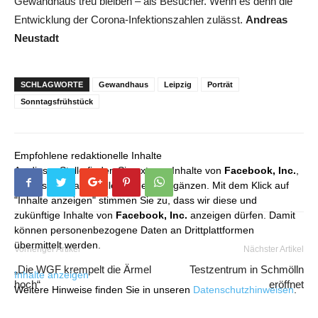
Gewandhaus treu bleiben – als Besucher. Wenn es denn die
Entwicklung der Corona-Infektionszahlen zulässt.
Andreas
Neustadt
SCHLAGWORTE
Gewandhaus
Leipzig
Porträt
Sonntagsfrühstück
Empfohlene redaktionelle Inhalte
An dieser Stelle finden Sie externe Inhalte von
Facebook, Inc.
,
die unser redaktionelles Angebot ergänzen. Mit dem Klick auf
"Inhalte anzeigen" stimmen Sie zu, dass wir diese und
zukünftige Inhalte von
Facebook, Inc.
anzeigen dürfen. Damit
können personenbezogene Daten an Drittplattformen
übermittelt werden.
Vorheriger Artikel
Nächster Artikel
„Die WGF krempelt die Ärmel
Testzentrum in Schmölln
Inhalte anzeigen
hoch“
eröffnet
Weitere Hinweise finden Sie in unseren
Datenschutzhinweisen
.