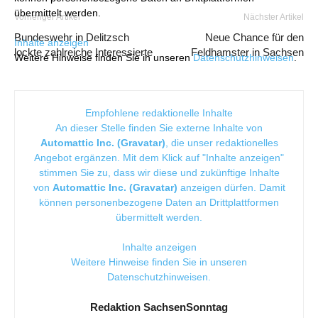
übermittelt werden.
Vorheriger Artikel
Nächster Artikel
Bundeswehr in Delitzsch
Neue Chance für den
Inhalte anzeigen
lockte zahlreiche Interessierte
Feldhamster in Sachsen
Weitere Hinweise finden Sie in unseren
Datenschutzhinweisen
.
Empfohlene redaktionelle Inhalte
An dieser Stelle finden Sie externe Inhalte von
Automattic Inc. (Gravatar)
, die unser redaktionelles
Angebot ergänzen. Mit dem Klick auf "Inhalte anzeigen"
stimmen Sie zu, dass wir diese und zukünftige Inhalte
von
Automattic Inc. (Gravatar)
anzeigen dürfen. Damit
können personenbezogene Daten an Drittplattformen
übermittelt werden.
Inhalte anzeigen
Weitere Hinweise finden Sie in unseren
Datenschutzhinweisen
.
Redaktion SachsenSonntag