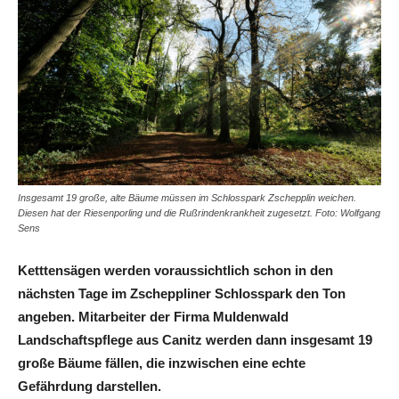
Insgesamt 19 große, alte Bäume müssen im Schlosspark Zschepplin weichen.
Diesen hat der Riesenporling und die Rußrindenkrankheit zugesetzt. Foto: Wolfgang
Sens
Ketttensägen werden voraussichtlich schon in den
nächsten Tage im Zscheppliner Schlosspark den Ton
angeben. Mitarbeiter der Firma Muldenwald
Landschaftspflege aus Canitz werden dann insgesamt 19
große Bäume fällen, die inzwischen eine echte
Gefährdung darstellen.