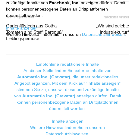
zukünftige Inhalte von
Facebook, Inc.
anzeigen dürfen. Damit
können personenbezogene Daten an Drittplattformen
übermittelt werden.
Vorheriger Artikel
Nächster Artikel
Gartenflüsterin aus Gotha –
„Wir sind gelebte
Inhalte anzeigen
Tomaten sind Steffi Bartmuß’
Industriekultur“
Weitere Hinweise finden Sie in unseren
Datenschutzhinweisen
.
Lieblingsgemüse
Empfohlene redaktionelle Inhalte
An dieser Stelle finden Sie externe Inhalte von
Automattic Inc. (Gravatar)
, die unser redaktionelles
Angebot ergänzen. Mit dem Klick auf "Inhalte anzeigen"
stimmen Sie zu, dass wir diese und zukünftige Inhalte
von
Automattic Inc. (Gravatar)
anzeigen dürfen. Damit
können personenbezogene Daten an Drittplattformen
übermittelt werden.
Inhalte anzeigen
Weitere Hinweise finden Sie in unseren
Datenschutzhinweisen
.