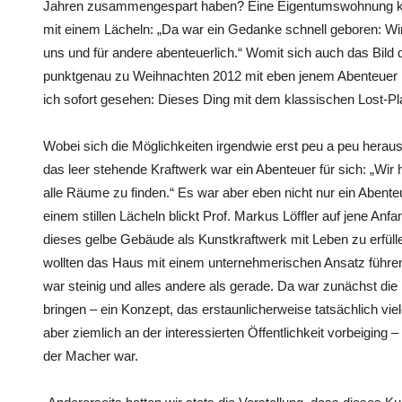
Jahren zusammengespart haben? Eine Eigentumswohnung kauf
mit einem Lächeln: „Da war ein Gedanke schnell geboren: Wi
uns und für andere abenteuerlich.“ Womit sich auch das Bild
punktgenau zu Weihnachten 2012 mit eben jenem Abenteuer 
ich sofort gesehen: Dieses Ding mit dem klassischen Lost-Pla
Wobei sich die Möglichkeiten irgendwie erst peu a peu heraus
das leer stehende Kraftwerk war ein Abenteuer für sich: „Wi
alle Räume zu finden.“ Es war aber eben nicht nur ein Abent
einem stillen Lächeln blickt Prof. Markus Löffler auf jene Anfa
dieses gelbe Gebäude als Kunstkraftwerk mit Leben zu erfülle
wollten das Haus mit einem unternehmerischen Ansatz führe
war steinig und alles andere als gerade. Da war zunächst die 
bringen – ein Konzept, das erstaunlicherweise tatsächlich vi
aber ziemlich an der interessierten Öffentlichkeit vorbeiging
der Macher war.