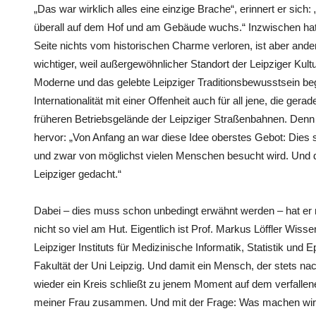
„Das war wirklich alles eine einzige Brache“, erinnert er sic
überall auf dem Hof und am Gebäude wuchs.“ Inzwischen hat
Seite nichts vom historischen Charme verloren, ist aber ande
wichtiger, weil außergewöhnlicher Standort der Leipziger Kultu
Moderne und das gelebte Leipziger Traditionsbewusstsein be
Internationalität mit einer Offenheit auch für all jene, die ge
früheren Betriebsgelände der Leipziger Straßenbahnen. Denn 
hervor: „Von Anfang an war diese Idee oberstes Gebot: Dies 
und zwar von möglichst vielen Menschen besucht wird. Und da
Leipziger gedacht.“
Dabei – dies muss schon unbedingt erwähnt werden – hat er m
nicht so viel am Hut. Eigentlich ist Prof. Markus Löffler Wiss
Leipziger Instituts für Medizinische Informatik, Statistik und
Fakultät der Uni Leipzig. Und damit ein Mensch, der stets n
wieder ein Kreis schließt zu jenem Moment auf dem verfallen
meiner Frau zusammen. Und mit der Frage: Was machen wir n