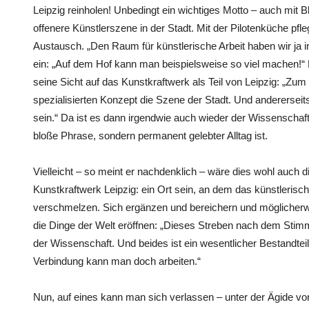
Leipzig reinholen! Unbedingt ein wichtiges Motto – auch mit B
offenere Künstlerszene in der Stadt. Mit der Pilotenküche pfl
Austausch. „Den Raum für künstlerische Arbeit haben wir ja in 
ein: „Auf dem Hof kann man beispielsweise so viel machen!“
seine Sicht auf das Kunstkraftwerk als Teil von Leipzig: „Zu
spezialisierten Konzept die Szene der Stadt. Und andererseit
sein.“ Da ist es dann irgendwie auch wieder der Wissenschaftl
bloße Phrase, sondern permanent gelebter Alltag ist.
Vielleicht – so meint er nachdenklich – wäre dies wohl auch di
Kunstkraftwerk Leipzig: ein Ort sein, an dem das künstleris
verschmelzen. Sich ergänzen und bereichern und möglicherwe
die Dinge der Welt eröffnen: „Dieses Streben nach dem Stimmi
der Wissenschaft. Und beides ist ein wesentlicher Bestandtei
Verbindung kann man doch arbeiten.“
Nun, auf eines kann man sich verlassen – unter der Ägide von 