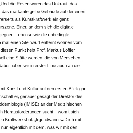
h: „Und die Rosen waren das Unkraut, das
 das markante gelbe Gebäude auf der einen
rerseits als Kunstkraftwerk ein ganz
rszene. Einer, an dem sich die digitale
gegnen – ebenso wie die unbedingte
rade mal einen Steinwurf entfernt wohnen vom
diesen Punkt hebt Prof. Markus Löffler
soll eine Stätte werden, die von Menschen,
bei haben wir in erster Linie auch an die
it Kunst und Kultur auf den ersten Blick gar
enschaftler, genauer gesagt der Direktor des
 Epidemiologie (IMISE) an der Medizinischen
ach Herausforderungen sucht – womit sich
en Kraftwerkshof. „Irgendwann saß ich mit
un eigentlich mit dem, was wir mit den