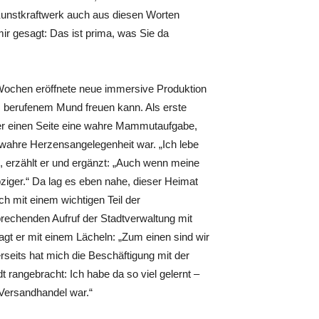
unstkraftwerk auch aus diesen Worten
mir gesagt: Das ist prima, was Sie da
 Wochen eröffnete neue immersive Produktion
us berufenem Mund freuen kann. Als erste
er einen Seite eine wahre Mammutaufgabe,
e wahre Herzensangelegenheit war. „Ich lebe
dt“, erzählt er und ergänzt: „Auch wenn meine
eipziger.“ Da lag es eben nahe, dieser Heimat
h mit einem wichtigen Teil der
prechenden Aufruf der Stadtverwaltung mit
sagt er mit einem Lächeln: „Zum einen sind wir
rseits hat mich die Beschäftigung mit der
rangebracht: Ich habe da so viel gelernt –
 Versandhandel war.“