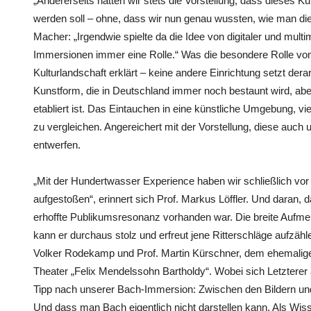
„Andererseits hatten wir stets die Vorstellung, dass dieses K
werden soll – ohne, dass wir nun genau wussten, wie man dies
Macher: „Irgendwie spielte da die Idee von digitaler und multi
Immersionen immer eine Rolle.“ Was die besondere Rolle vom
Kulturlandschaft erklärt – keine andere Einrichtung setzt derar
Kunstform, die in Deutschland immer noch bestaunt wird, abe
etabliert ist. Das Eintauchen in eine künstliche Umgebung, vie
zu vergleichen. Angereichert mit der Vorstellung, diese auch
entwerfen.
„Mit der Hundertwasser Experience haben wir schließlich vor
aufgestoßen“, erinnert sich Prof. Markus Löffler. Und daran,
erhoffte Publikumsresonanz vorhanden war. Die breite Aufmer
kann er durchaus stolz und erfreut jene Ritterschläge aufzähl
Volker Rodekamp und Prof. Martin Kürschner, dem ehemalig
Theater „Felix Mendelssohn Bartholdy“. Wobei sich Letzterer 
Tipp nach unserer Bach-Immersion: Zwischen den Bildern und
Und dass man Bach eigentlich nicht darstellen kann. Als Wisse