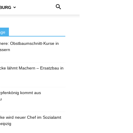
BURG
äge
here: Obstbaumschnitt-Kurse in
ssern
cke lähmt Machern – Ersatzbau in
rpfenkönig kommt aus
u
pke wird neuer Chef im Sozialamt
eipzig