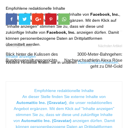
Empfohlene redaktionelle Inhalte
An dieser Stelle finden Sie externe Inhalte von
Facebook, Inc.
,
die unser redaktionelles Angebot ergänzen. Mit dem Klick auf
"Inhalte anzeigen" stimmen Sie zu, dass wir diese und
zukünftige Inhalte von
Facebook, Inc.
anzeigen dürfen. Damit
können personenbezogene Daten an Drittplattformen
übermittelt werden.
Vorheriger Artikel
Nächster Artikel
Blick hinter die Kulissen des
3000-Meter-Bahngehen:
Inhalte anzeigen
Bundesverwaltungsgerichts
Nachwuchsathletin Alexa Röse
Weitere Hinweise finden Sie in unseren
Datenschutzhinweisen
.
geht zu DM-Gold
Empfohlene redaktionelle Inhalte
An dieser Stelle finden Sie externe Inhalte von
Automattic Inc. (Gravatar)
, die unser redaktionelles
Angebot ergänzen. Mit dem Klick auf "Inhalte anzeigen"
stimmen Sie zu, dass wir diese und zukünftige Inhalte
von
Automattic Inc. (Gravatar)
anzeigen dürfen. Damit
können personenbezogene Daten an Drittplattformen