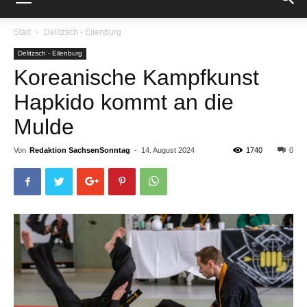
Start
Delitzsch - Eilenburg
Delitzsch - Eilenburg
Koreanische Kampfkunst
Hapkido kommt an die
Mulde
Von
Redaktion SachsenSonntag
-
14. August 2024
1740
0