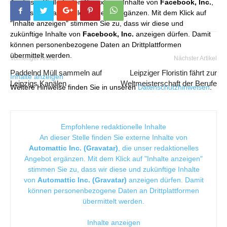
An dieser Stelle finden Sie externe Inhalte von
Facebook, Inc.
,
die unser redaktionelles Angebot ergänzen. Mit dem Klick auf
"Inhalte anzeigen" stimmen Sie zu, dass wir diese und
zukünftige Inhalte von
Facebook, Inc.
anzeigen dürfen. Damit
können personenbezogene Daten an Drittplattformen
übermittelt werden.
Vorheriger Artikel
Nächster Artikel
Paddelnd Müll sammeln auf
Leipziger Floristin fährt zur
Inhalte anzeigen
Leipzigs Kanälen
Weltmeisterschaft der Berufe
Weitere Hinweise finden Sie in unseren
Datenschutzhinweisen
.
Empfohlene redaktionelle Inhalte
An dieser Stelle finden Sie externe Inhalte von
Automattic Inc. (Gravatar)
, die unser redaktionelles
Angebot ergänzen. Mit dem Klick auf "Inhalte anzeigen"
stimmen Sie zu, dass wir diese und zukünftige Inhalte
von
Automattic Inc. (Gravatar)
anzeigen dürfen. Damit
können personenbezogene Daten an Drittplattformen
übermittelt werden.
Inhalte anzeigen