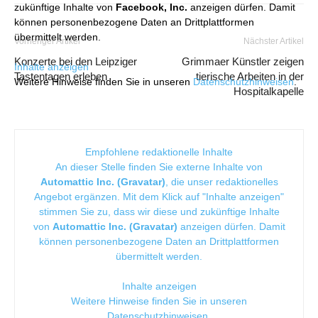
zukünftige Inhalte von
Facebook, Inc.
anzeigen dürfen. Damit
können personenbezogene Daten an Drittplattformen
übermittelt werden.
Vorheriger Artikel
Nächster Artikel
Konzerte bei den Leipziger
Grimmaer Künstler zeigen
Inhalte anzeigen
Tastentagen erleben
tierische Arbeiten in der
Weitere Hinweise finden Sie in unseren
Datenschutzhinweisen
.
Hospitalkapelle
Empfohlene redaktionelle Inhalte
An dieser Stelle finden Sie externe Inhalte von
Automattic Inc. (Gravatar)
, die unser redaktionelles
Angebot ergänzen. Mit dem Klick auf "Inhalte anzeigen"
stimmen Sie zu, dass wir diese und zukünftige Inhalte
von
Automattic Inc. (Gravatar)
anzeigen dürfen. Damit
können personenbezogene Daten an Drittplattformen
übermittelt werden.
Inhalte anzeigen
Weitere Hinweise finden Sie in unseren
Datenschutzhinweisen
.