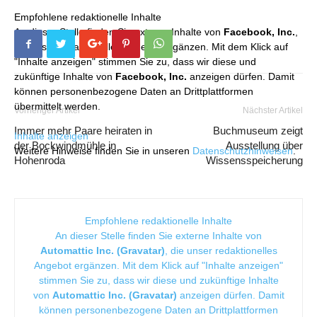
Empfohlene redaktionelle Inhalte
An dieser Stelle finden Sie externe Inhalte von
Facebook, Inc.
,
die unser redaktionelles Angebot ergänzen. Mit dem Klick auf
"Inhalte anzeigen" stimmen Sie zu, dass wir diese und
zukünftige Inhalte von
Facebook, Inc.
anzeigen dürfen. Damit
können personenbezogene Daten an Drittplattformen
übermittelt werden.
Vorheriger Artikel
Nächster Artikel
Immer mehr Paare heiraten in
Buchmuseum zeigt
Inhalte anzeigen
der Bockwindmühle in
Ausstellung über
Weitere Hinweise finden Sie in unseren
Datenschutzhinweisen
.
Hohenroda
Wissensspeicherung
Empfohlene redaktionelle Inhalte
An dieser Stelle finden Sie externe Inhalte von
Automattic Inc. (Gravatar)
, die unser redaktionelles
Angebot ergänzen. Mit dem Klick auf "Inhalte anzeigen"
stimmen Sie zu, dass wir diese und zukünftige Inhalte
von
Automattic Inc. (Gravatar)
anzeigen dürfen. Damit
können personenbezogene Daten an Drittplattformen