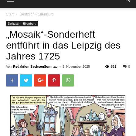
Start
Delitzsch - Eilenburg
Delitzsch - Eilenburg
„Mosaik“-Sonderheft
entführt in das Leipzig des
Jahres 1725
Von
Redaktion SachsenSonntag
-
3. November 2025
831
0