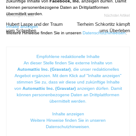
zukünftige Inhalte von
Facebook, Inc.
anzeigen dürfen. Damit
können personenbezogene Daten an Drittplattformen
übermittelt werden.
Vorheriger Artikel
Nächster Artikel
Hubert Laspe und der Traum
Tierheim Schkortitz kämpft
Inhalte anzeigen
vom Schreiben
ums Überleben
Weitere Hinweise finden Sie in unseren
Datenschutzhinweisen
.
Empfohlene redaktionelle Inhalte
An dieser Stelle finden Sie externe Inhalte von
Automattic Inc. (Gravatar)
, die unser redaktionelles
Angebot ergänzen. Mit dem Klick auf "Inhalte anzeigen"
stimmen Sie zu, dass wir diese und zukünftige Inhalte
von
Automattic Inc. (Gravatar)
anzeigen dürfen. Damit
können personenbezogene Daten an Drittplattformen
übermittelt werden.
Inhalte anzeigen
Weitere Hinweise finden Sie in unseren
Datenschutzhinweisen
.