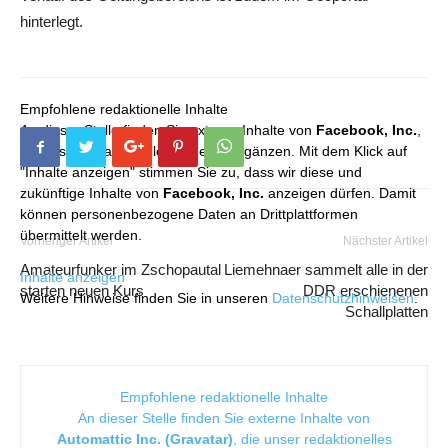
hinterlegt.
Empfohlene redaktionelle Inhalte
An dieser Stelle finden Sie externe Inhalte von
Facebook, Inc.
,
die unser redaktionelles Angebot ergänzen. Mit dem Klick auf
"Inhalte anzeigen" stimmen Sie zu, dass wir diese und
zukünftige Inhalte von
Facebook, Inc.
anzeigen dürfen. Damit
können personenbezogene Daten an Drittplattformen
übermittelt werden.
Vorheriger Artikel
Nächster Artikel
Amateurfunker im Zschopautal
Liemehnaer sammelt alle in der
Inhalte anzeigen
starten neuen Kurs
DDR erschienenen
Weitere Hinweise finden Sie in unseren
Datenschutzhinweisen
.
Schallplatten
Empfohlene redaktionelle Inhalte
An dieser Stelle finden Sie externe Inhalte von
Automattic Inc. (Gravatar)
, die unser redaktionelles