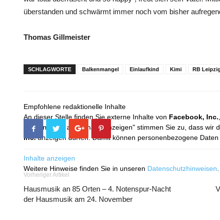
überstanden und schwärmt immer noch vom bisher aufregend
Thomas Gillmeister
SCHLAGWORTE
Balkenmangel
Einlaufkind
Kimi
RB Leipzi
Empfohlene redaktionelle Inhalte
An dieser Stelle finden Sie externe Inhalte von
Facebook, Inc.
Mit dem Klick auf "Inhalte anzeigen" stimmen Sie zu, dass wir 
Inc.
anzeigen dürfen. Damit können personenbezogene Daten an
Inhalte anzeigen
Weitere Hinweise finden Sie in unseren
Datenschutzhinweisen
.
Vorheriger Artikel
Hausmusik an 85 Orten – 4. Notenspur-Nacht
V
der Hausmusik am 24. November