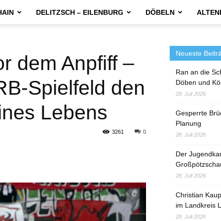
HAIN
DELITZSCH – EILENBURG
DÖBELN
ALTEN
Neueste Beitr
r dem Anpfiff –
Ran an die Sc
RB-Spielfeld den
Döben und Kö
28. Juli 2026
ines Lebens
Gesperrte Brü
Planung
3261
0
28. Juli 2026
Der Jugendka
Großpötzscha
28. Juli 2026
Christian Kau
im Landkreis L
28. Juli 2026