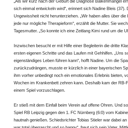
„Als wir kurz nach der Geburt die Diagnose Balkenmangel erh
sich einmal entwickeln wird“, erinnert sich Nadine Bleis (37).
Ungewissheit nicht herunterziehen. „Wir haben alles über di
jede nur mögliche Therapieform“, erzählt die Mutter. Sie wec
Tagesmutter. „So konnte ich eine Zeitlang Kimi rund um die U
Inzwischen besucht er mit Hilfe einer Begleiterin die dritte K
ersten eigenen Schritte und das Laufen mit Gehhilfen. „Uns s
eigenständiges Leben führen kann“, hofft Nadine. Um die Spas
zurückzudrängen, musste er kürzlich in einer bayerischen Spe
ihm vorher unbedingt noch ein emotionales Erlebnis bieten, 
Wochen im Krankenbett zehren kann. Deshalb kam der RB-Fan 
einem Spiel vorzuschlagen.
Er stieß mit dem Einfall beim Verein auf offene Ohren. Und s
Spiel RB Leipzig gegen den 1. FC Nürnberg (6:0) vom Kabin
hautnah genießen. Schiedsrichter Tobias Stieler war dabei an 
war total überrascht und so happy“, freut sich sein Vater. Mitt