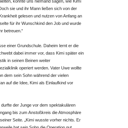
ielten, konnte uns niemand sagen, wie Kimi
 Doch sie und ihr Mann ließen sich von der
e Krankheit gelesen und nutzen von Anfang an
hselte für ihr Wunschkind den Job und wurde
hr betreuen.“
lasse einer Grundschule. Daheim lernt er die
chwebt dabei immer vor, dass Kimi später ein
tik in seinen Beinen weiter
zialklinik operiert werden. Vater Uwe wollte
von dem sein Sohn während der vielen
auf die Idee, Kimi als Einlaufkind vor
o durfte der Junge vor dem spektakulären
engang bis zum Anstoßkreis die Atmosphäre
seiner Seite. „Kimi wusste vorher nichts. Er
lerweile hat sein Sohn die Operation gut