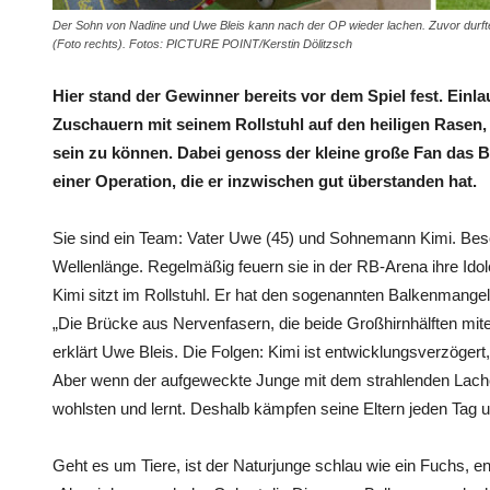
Der Sohn von Nadine und Uwe Bleis kann nach der OP wieder lachen. Zuvor durfte K
(Foto rechts). Fotos: PICTURE POINT/Kerstin Dölitzsch
Hier stand der Gewinner bereits vor dem Spiel fest. Einla
Zuschauern mit seinem Rollstuhl auf den heiligen Rasen
sein zu können. Dabei genoss der kleine große Fan das B
einer Operation, die er inzwischen gut überstanden hat.
Sie sind ein Team: Vater Uwe (45) und Sohnemann Kimi. Beson
Wellenlänge. Regelmäßig feuern sie in der RB-Arena ihre Ido
Kimi sitzt im Rollstuhl. Er hat den sogenannten Balkenmange
„Die Brücke aus Nervenfasern, die beide Großhirnhälften mitei
erklärt Uwe Bleis. Die Folgen: Kimi ist entwicklungsverzögert
Aber wenn der aufgeweckte Junge mit dem strahlenden Lachen 
wohlsten und lernt. Deshalb kämpfen seine Eltern jeden Tag u
Geht es um Tiere, ist der Naturjunge schlau wie ein Fuchs, en