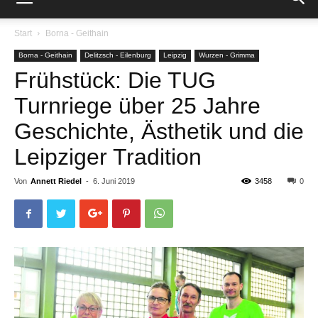
Start
Borna - Geithain
Borna - Geithain
Delitzsch - Eilenburg
Leipzig
Wurzen - Grimma
Frühstück: Die TUG
Turnriege über 25 Jahre
Geschichte, Ästhetik und die
Leipziger Tradition
Von
Annett Riedel
-
6. Juni 2019
3458
0