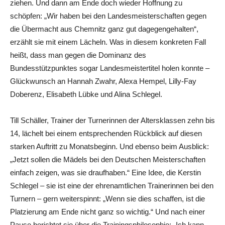
ziehen. Und dann am Ende doch wieder Hoffnung zu
schöpfen: „Wir haben bei den Landesmeisterschaften gegen
die Übermacht aus Chemnitz ganz gut dagegengehalten“,
erzählt sie mit einem Lächeln. Was in diesem konkreten Fall
heißt, dass man gegen die Dominanz des
Bundesstützpunktes sogar Landesmeistertitel holen konnte –
Glückwunsch an Hannah Zwahr, Alexa Hempel, Lilly-Fay
Doberenz, Elisabeth Lübke und Alina Schlegel.
Till Schäller, Trainer der Turnerinnen der Altersklassen zehn bis
14, lächelt bei einem entsprechenden Rückblick auf diesen
starken Auftritt zu Monatsbeginn. Und ebenso beim Ausblick:
„Jetzt sollen die Mädels bei den Deutschen Meisterschaften
einfach zeigen, was sie draufhaben.“ Eine Idee, die Kerstin
Schlegel – sie ist eine der ehrenamtlichen Trainerinnen bei den
Turnern – gern weiterspinnt: „Wenn sie dies schaffen, ist die
Platzierung am Ende nicht ganz so wichtig.“ Und nach einer
Pause berichtet sie über die Trainingsphilosophie: „Ich kann