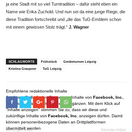
ja eine Stadt mit so viel Turntradition – dafür steht eben ein
Name wie Erika Zuchold. Und nun sei da eine junge Riege, die
diese Tradition fortschreibt und „die das TuG-Emblem schon
mit einem gewissen Stolz trägt.“
J. Wagner
SCHLAGWORTE
Frühstück
Geräteturnen Leipzig
Kristina Graupner
TuG Leipzig
Empfohlene redaktionelle Inhalte
An dieser Stelle finden Sie externe Inhalte von
Facebook, Inc.
,
die unser redaktionelles Angebot ergänzen. Mit dem Klick auf
"Inhalte anzeigen" stimmen Sie zu, dass wir diese und
zukünftige Inhalte von
Facebook, Inc.
anzeigen dürfen. Damit
können personenbezogene Daten an Drittplattformen
übermittelt werden.
Vorheriger Artikel
Nächster Artikel