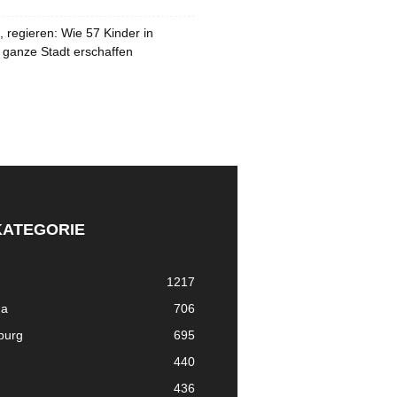
 regieren: Wie 57 Kinder in
 ganze Stadt erschaffen
KATEGORIE
1217
ma
706
nburg
695
440
436