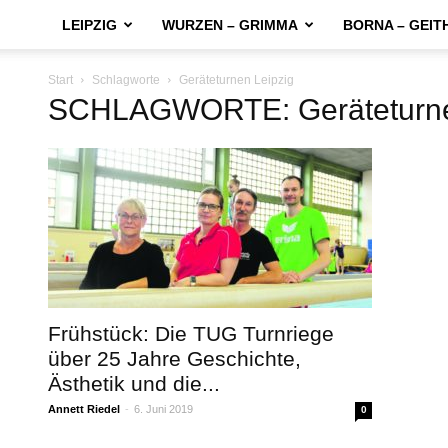
LEIPZIG
WURZEN – GRIMMA
BORNA – GEIT
Start
Schlagworte
Geräteturnen Leipzig
SCHLAGWORTE: Geräteturne
Frühstück: Die TUG Turnriege
über 25 Jahre Geschichte,
Ästhetik und die...
Annett Riedel
-
6. Juni 2019
0