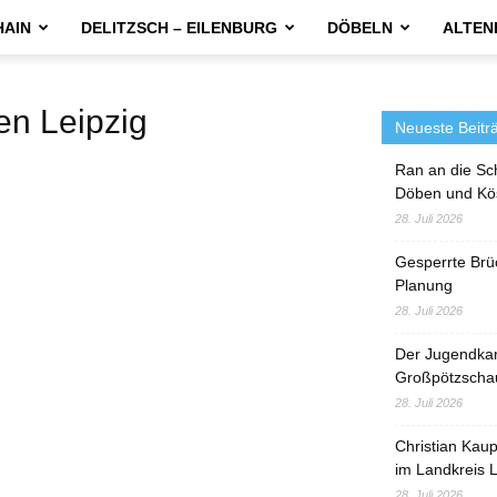
HAIN
DELITZSCH – EILENBURG
DÖBELN
ALTEN
n Leipzig
Neueste Beitr
Ran an die Sc
Döben und Kö
28. Juli 2026
Gesperrte Brü
Planung
28. Juli 2026
Der Jugendka
Großpötzscha
28. Juli 2026
Christian Kau
im Landkreis L
28. Juli 2026