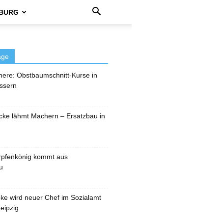
BURG
äge
here: Obstbaumschnitt-Kurse in
ssern
cke lähmt Machern – Ersatzbau in
rpfenkönig kommt aus
u
pke wird neuer Chef im Sozialamt
eipzig