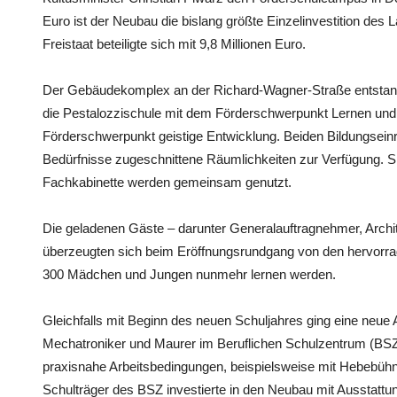
Euro ist der Neubau die bislang größte Einzelinvestition des 
Freistaat beteiligte sich mit 9,8 Millionen Euro.
Der Gebäudekomplex an der Richard-Wagner-Straße entstand
die Pestalozzischule mit dem Förderschwerpunkt Lernen und
Förderschwerpunkt geistige Entwicklung. Beiden Bildungseinri
Bedürfnisse zugeschnittene Räumlichkeiten zur Verfügung. 
Fachkabinette werden gemeinsam genutzt.
Die geladenen Gäste – darunter Generalauftragnehmer, Archit
überzeugten sich beim Eröffnungsrundgang von den hervorra
300 Mädchen und Jungen nunmehr lernen werden.
Gleichfalls mit Beginn des neuen Schuljahres ging eine neue 
Mechatroniker und Maurer im Beruflichen Schulzentrum (BSZ) 
praxisnahe Arbeitsbedingungen, beispielsweise mit Hebebühn
Schulträger des BSZ investierte in den Neubau mit Ausstattun