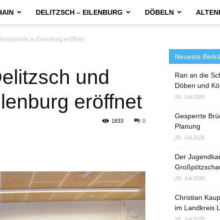
HAIN
DELITZSCH – EILENBURG
DÖBELN
ALTEN
ungshalle in Eilenburg eröffnet
Neueste Beitr
elitzsch und
Ran an die Sc
Döben und Kö
lenburg eröffnet
28. Juli 2026
Gesperrte Brü
1833
0
Planung
28. Juli 2026
Der Jugendka
Großpötzscha
28. Juli 2026
Christian Kau
im Landkreis L
28. Juli 2026