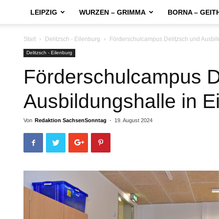
LEIPZIG
WURZEN – GRIMMA
BORNA – GEIT
Start
Delitzsch - Eilenburg
Förderschulcampus Delitzsch und Ausbild
Delitzsch - Eilenburg
Förderschulcampus D
Ausbildungshalle in Ei
Von
Redaktion SachsenSonntag
-
19. August 2024