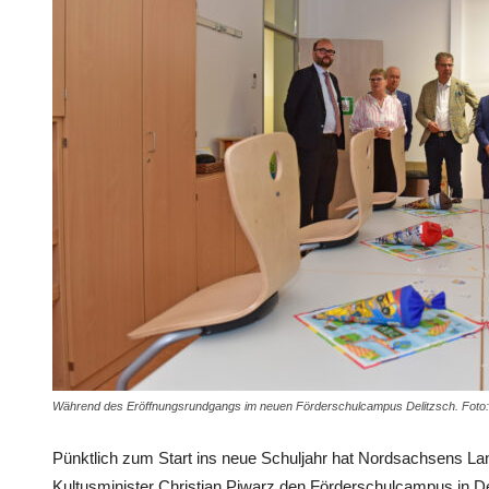
Während des Eröffnungsrundgangs im neuen Förderschulcampus Delitzsch. Foto:
Pünktlich zum Start ins neue Schuljahr hat Nordsachsens 
Kultusminister Christian Piwarz den Förderschulcampus in Del