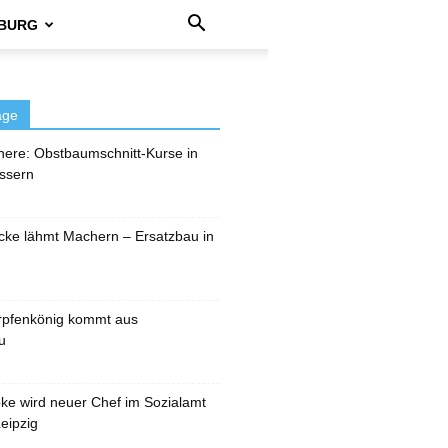
BURG
äge
here: Obstbaumschnitt-Kurse in
ssern
cke lähmt Machern – Ersatzbau in
rpfenkönig kommt aus
u
pke wird neuer Chef im Sozialamt
eipzig