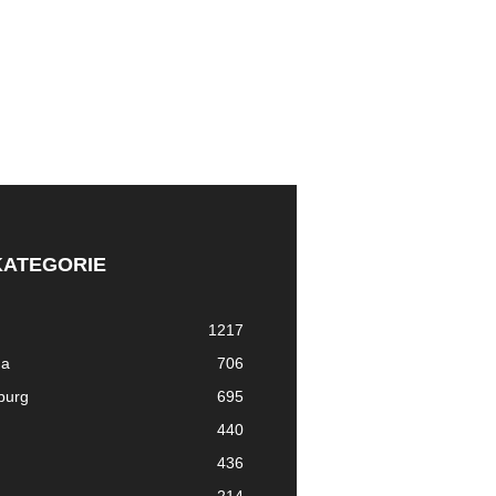
KATEGORIE
1217
ma
706
nburg
695
440
436