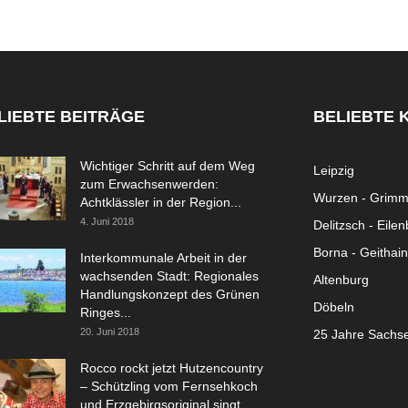
LIEBTE BEITRÄGE
BELIEBTE 
Wichtiger Schritt auf dem Weg
Leipzig
zum Erwachsenwerden:
Wurzen - Grim
Achtklässler in der Region...
4. Juni 2018
Delitzsch - Eile
Borna - Geithain
Interkommunale Arbeit in der
wachsenden Stadt: Regionales
Altenburg
Handlungskonzept des Grünen
Döbeln
Ringes...
20. Juni 2018
25 Jahre Sachs
Rocco rockt jetzt Hutzencountry
– Schützling vom Fernsehkoch
und Erzgebirgsoriginal singt...