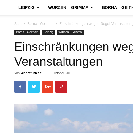
LEIPZIG
WURZEN – GRIMMA
BORNA – GEIT
Start
Borna - Geithain
Einschränkungen wegen Segel-Veranstaltun
Borna - Geithain
Leipzig
Wurzen - Grimma
Einschränkungen weg
Veranstaltungen
Von
Annett Riedel
-
17. Oktober 2019