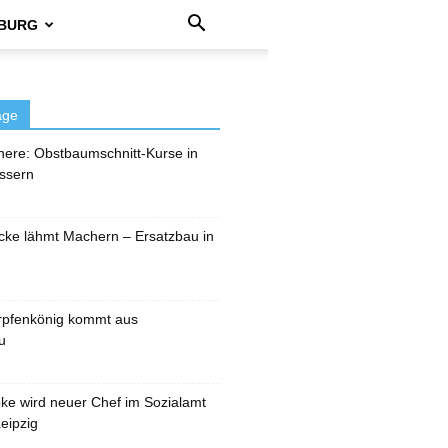
BURG
äge
here: Obstbaumschnitt-Kurse in
ssern
cke lähmt Machern – Ersatzbau in
rpfenkönig kommt aus
u
pke wird neuer Chef im Sozialamt
eipzig