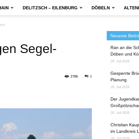
HAIN
DELITZSCH – EILENBURG
DÖBELN
ALTEN
gen
Neueste Beitr
en Segel-
Ran an die Sc
Döben und Kö
28. Juli 2026
Gesperrte Brü
2786
0
Planung
28. Juli 2026
Der Jugendka
Großpötzscha
28. Juli 2026
Christian Kau
im Landkreis L
28. Juli 2026