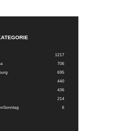
KATEGORIE
1217
ma
706
nburg
695
440
436
214
enSonntag
6