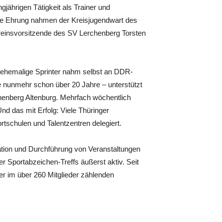
jährigen Tätigkeit als Trainer und
Die Ehrung nahmen der Kreisjugendwart des
ereinsvorsitzende des SV Lerchenberg Torsten
Der ehemalige Sprinter nahm selbst an DDR-
le nunmehr schon über 20 Jahre – unterstützt
chenberg Altenburg. Mehrfach wöchentlich
Und das mit Erfolg: Viele Thüringer
tschulen und Talentzentren delegiert.
ation und Durchführung von Veranstaltungen
 Sportabzeichen-Treffs äußerst aktiv. Seit
der im über 260 Mitglieder zählenden