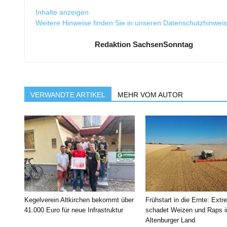
Inhalte anzeigen
Weitere Hinweise finden Sie in unseren
Datenschutzhinwei
Redaktion SachsenSonntag
VERWANDTE ARTIKEL
MEHR VOM AUTOR
Kegelverein Altkirchen bekommt über
Frühstart in die Ernte: Extr
41.000 Euro für neue Infrastruktur
schadet Weizen und Raps 
Altenburger Land