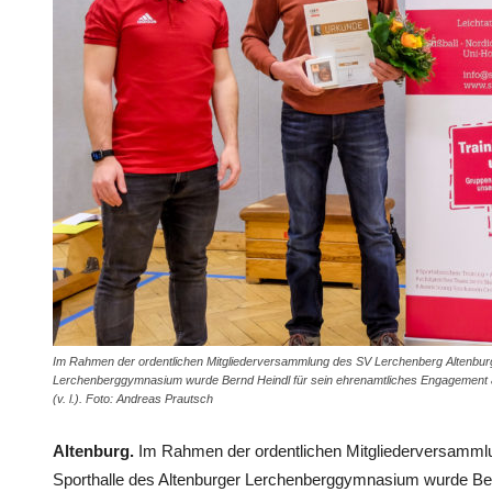
Im Rahmen der ordentlichen Mitgliederversammlung des SV Lerchenberg Altenburg
Lerchenberggymnasium wurde Bernd Heindl für sein ehrenamtliches Engagement au
(v. l.). Foto: Andreas Prautsch
Altenburg.
Im Rahmen der ordentlichen Mitgliederversammlun
Sporthalle des Altenburger Lerchenberggymnasium wurde Ber