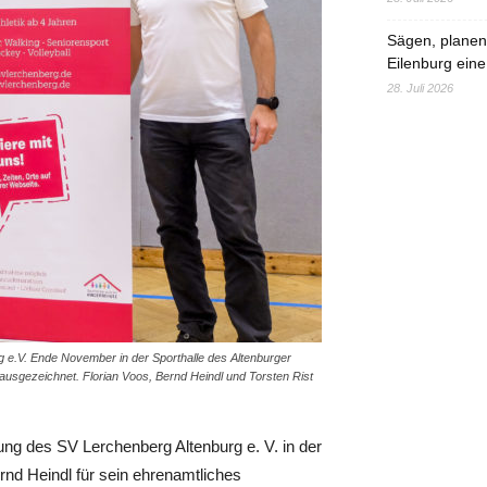
Sägen, planen,
Eilenburg eine
28. Juli 2026
 e.V. Ende November in der Sporthalle des Altenburger
sgezeichnet. Florian Voos, Bernd Heindl und Torsten Rist
g des SV Lerchenberg Altenburg e. V. in der
nd Heindl für sein ehrenamtliches