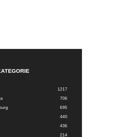
KATEGORIE
1217
ma
706
nburg
695
440
436
214