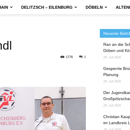
HAIN
DELITZSCH – EILENBURG
DÖBELN
ALTEN
Neueste Beitr
ndl
Ran an die Sc
Döben und Kö
1776
0
28. Juli 2026
Gesperrte Brü
Planung
28. Juli 2026
Der Jugendka
Großpötzscha
28. Juli 2026
Christian Kau
im Landkreis L
28. Juli 2026