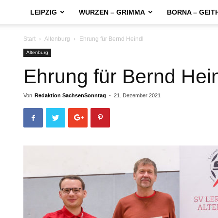
LEIPZIG
WURZEN – GRIMMA
BORNA – GEIT
Start
Altenburg
Ehrung für Bernd Heindl
Altenburg
Ehrung für Bernd Hei
Von
Redaktion SachsenSonntag
-
21. Dezember 2021