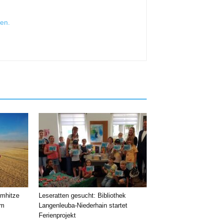
sen
.
emhitze
Leseratten gesucht: Bibliothek
im
Langenleuba-Niederhain startet
Ferienprojekt