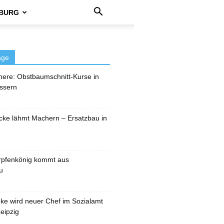
BURG
äge
here: Obstbaumschnitt-Kurse in
ssern
cke lähmt Machern – Ersatzbau in
rpfenkönig kommt aus
u
pke wird neuer Chef im Sozialamt
eipzig