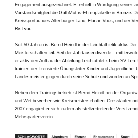
Engagement ausgezeichnet. Er erhielt in Würdigung seiner lang
Vorstandsmitglied die GuthMuths-Ehrenplakette in Bronze. 
Kreissportbundes Altenburger Land, Florian Voos, und der V
Rist vor.
Seit 50 Jahren ist Bernd Heindl in der Leichtathletik aktiv. 
Meisterschaften teil. Seit der Jahrtausendwende – mittlerwei
er aktiv den Aufbau der Abteilung Leichtathletik beim SV Ler
trainiert der lizensierte Übungsleiter Kinder und Jugendliche. 
Landesmeister gingen durch seine Schule und wurden an Spor
Neben dem Trainingsbetrieb ist Bernd Heindl bei der Organis
und Wettbewerben wie Kreismeisterschaften, Crossläufen oder
2007 engagiert er sich zudem als stellvertretender Vorsitzen
Mehrspartenverein.
SCHLAGWORTE
Altenburg
Ehrung
Engagement
Sport