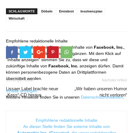
SCHLAGWORTE
Döbeln
Erntebrot
Insolvenzplan
Wirtschaft
Empfohlene redaktionelle Inhalte
An dieser Stelle finden Sie externe Inhalte von
Facebook, Inc.
,
die unser redaktionelles Angebot ergänzen. Mit dem Klick auf
"Inhalte anzeigen" stimmen Sie zu, dass wir diese und
zukünftige Inhalte von
Facebook, Inc.
anzeigen dürfen. Damit
können personenbezogene Daten an Drittplattformen
übermittelt werden.
Vorheriger Artikel
Nächster Artikel
Lissaer Label brachte neue
„Wir haben unseren Humor
Inhalte anzeigen
„Kess“-CD heraus
nicht verloren“
Weitere Hinweise finden Sie in unseren
Datenschutzhinweisen
.
Empfohlene redaktionelle Inhalte
An dieser Stelle finden Sie externe Inhalte von
Automattic Inc. (Gravatar)
, die unser redaktionelles