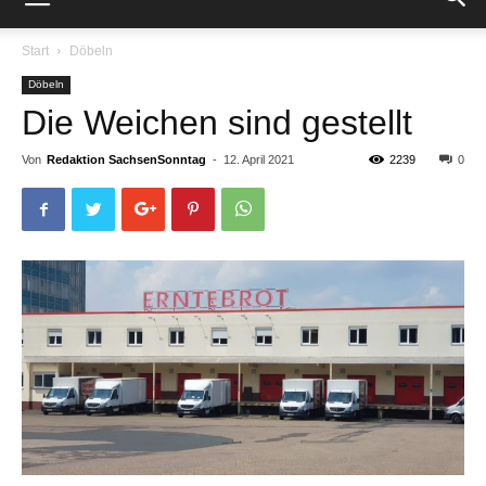
Start
Döbeln
Döbeln
Die Weichen sind gestellt
Von
Redaktion SachsenSonntag
-
12. April 2021
2239
0