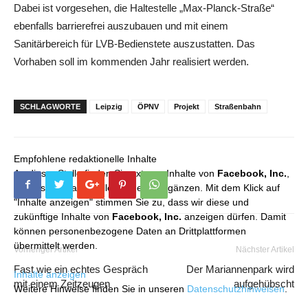
Dabei ist vorgesehen, die Haltestelle „Max-Planck-Straße“
ebenfalls barrierefrei auszubauen und mit einem
Sanitärbereich für LVB-Bedienstete auszustatten. Das
Vorhaben soll im kommenden Jahr realisiert werden.
SCHLAGWORTE
Leipzig
ÖPNV
Projekt
Straßenbahn
Empfohlene redaktionelle Inhalte
An dieser Stelle finden Sie externe Inhalte von
Facebook, Inc.
,
die unser redaktionelles Angebot ergänzen. Mit dem Klick auf
"Inhalte anzeigen" stimmen Sie zu, dass wir diese und
zukünftige Inhalte von
Facebook, Inc.
anzeigen dürfen. Damit
können personenbezogene Daten an Drittplattformen
übermittelt werden.
Vorheriger Artikel
Nächster Artikel
Fast wie ein echtes Gespräch
Der Mariannenpark wird
Inhalte anzeigen
mit einem Zeitzeugen
aufgehübscht
Weitere Hinweise finden Sie in unseren
Datenschutzhinweisen
.